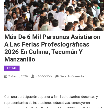
Más De 6 Mil Personas Asistieron
A Las Ferias Profesiográficas
2026 En Colima, Tecomán Y
Manzanillo
Estado
Redacción
En
7 Marzo, 2026
Deja Un Comentario
Más
De
6
Con una participación superior a 6 mil estudiantes, docentes y
Mil
representantes de instituciones educativas, concluyeron
Personas