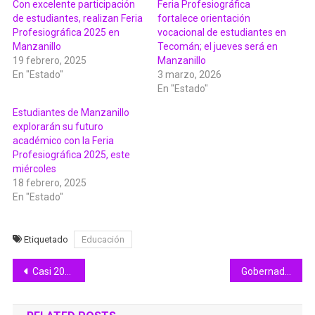
Con excelente participación
Feria Profesiográfica
de estudiantes, realizan Feria
fortalece orientación
Profesiográfica 2025 en
vocacional de estudiantes en
Manzanillo
Tecomán; el jueves será en
19 febrero, 2025
Manzanillo
En "Estado"
3 marzo, 2026
En "Estado"
Estudiantes de Manzanillo
explorarán su futuro
académico con la Feria
Profesiográfica 2025, este
miércoles
18 febrero, 2025
En "Estado"
Etiquetado
Educación
Navegación
Casi 200 deportistas colimenses por el pase a Olimpiada Nacional 2026: Incode
Gobernadora Indira Vizcaíno sigue impulsando acciones para mejorar el transporte público en Colima
de