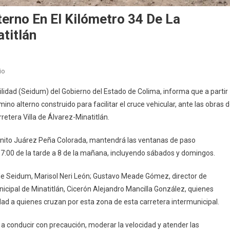
terno En El Kilómetro 34 De La
atitlán
En
io
Seidum:
ilidad (Seidum) del Gobierno del Estado de Colima, informa que a partir
Se
no alterno construido para facilitar el cruce vehicular, ante las obras 
Habilita
retera Villa de Álvarez-Minatitlán.
Camino
Alterno
 Benito Juárez Peña Colorada, mantendrá las ventanas de paso
En
e 7:00 de la tarde a 8 de la mañana, incluyendo sábados y domingos.
El
Kilómetro
ar de Seidum, Marisol Neri León; Gustavo Meade Gómez, director de
34
cipal de Minatitlán, Cicerón Alejandro Mancilla González, quienes
De
La
idad a quienes cruzan por esta zona de esta carretera intermunicipal.
Carretera
Villa
o a conducir con precaución, moderar la velocidad y atender las