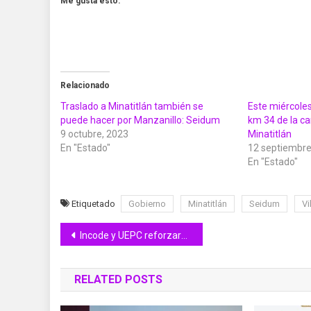
Me gusta esto:
Relacionado
Traslado a Minatitlán también se
Este miércoles
puede hacer por Manzanillo: Seidum
km 34 de la ca
9 octubre, 2023
Minatitlán
En "Estado"
12 septiembre
En "Estado"
Etiquetado
Gobierno
Minatitlán
Seidum
Vi
Navegación
Incode y UEPC reforzarán prevención y protección de la población deportista en Colima
de
RELATED POSTS
entradas