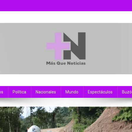
os
Política
Nacionales
Mundo
Espectáculos
Buzó