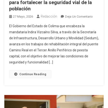
para fortalecer la seguridad vial de la
población
Redacción
En
27 Mayo, 2026
Deja Un Comentario
Gobierno
El Gobierno del Estado de Colima que encabeza la
Del
mandataria Indira Vizcaíno Silva, a través de la Secretaría
Estado
de Infraestructura, Desarrollo Urbano y Movilidad (Seidum),
De
avanza en los trabajos de rehabilitación integral del puente
Colima
Avanza
Camino Real en el Tercer Anillo Periférico de peesta
En
capital, con el objetivo de mejorar las condiciones de
Rehabilita
seguridad y funcionalidad […]
Del
Puente
Continue Reading
Camino
Real
Para
Fortalecer
La
Seguridad