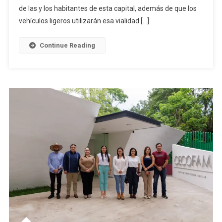
Paso
de las y los habitantes de esta capital, además de que los
De
vehículos ligeros utilizarán esa vialidad […]
Más
De
Continue Reading
6
Mil
Tráileres
Por
La
Zona
Urbana
Y
Será
Gratuito
Para
Vehículos
Ligeros:
Seidum