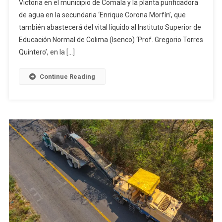
Victoria en el municipio de Comala y la planta purificadora
Entrega
de agua en la secundaria ‘Enrique Corona Morfín’, que
Puente
‘Victoria’
también abastecerá del vital líquido al Instituto Superior de
En
Educación Normal de Colima (Isenco) ‘Prof. Gregorio Torres
Comala
Quintero’, en la […]
Y
Planta
Continue Reading
Purificador
Para
Secundari
E
Isenco
En
Colima