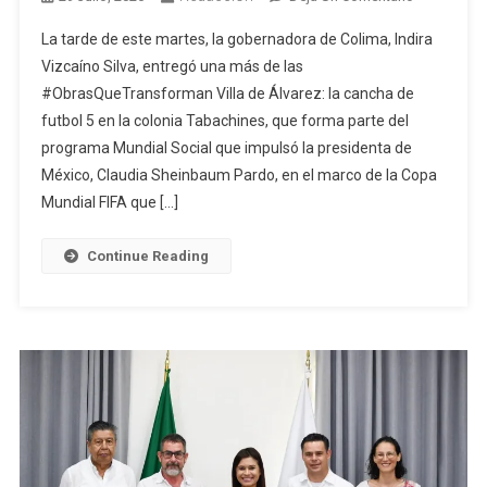
Indira
La tarde de este martes, la gobernadora de Colima, Indira
Vizcaíno
Vizcaíno Silva, entregó una más de las
Entregó
#ObrasQueTransforman Villa de Álvarez: la cancha de
Cancha
futbol 5 en la colonia Tabachines, que forma parte del
De
Futbol
programa Mundial Social que impulsó la presidenta de
5
México, Claudia Sheinbaum Pardo, en el marco de la Copa
En
Mundial FIFA que […]
La
Colonia
Continue Reading
Tabachines
Forma
Parte
Del
Mundial
Social
Que
Impulsó
La