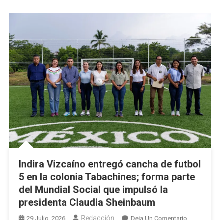
Regional;
Se
Invierten
Casi
30
Mdp
Indira Vizcaíno entregó cancha de futbol
5 en la colonia Tabachines; forma parte
del Mundial Social que impulsó la
presidenta Claudia Sheinbaum
Redacción
En
29 Julio, 2026
Deja Un Comentario