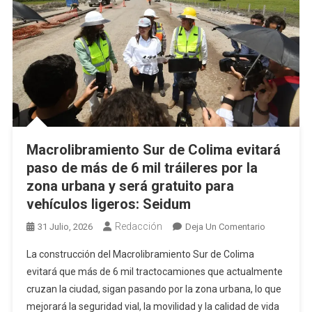
Macrolibramiento Sur de Colima evitará
paso de más de 6 mil tráileres por la
zona urbana y será gratuito para
vehículos ligeros: Seidum
Redacción
En
31 Julio, 2026
Deja Un Comentario
Macrolibra
La construcción del Macrolibramiento Sur de Colima
Sur
evitará que más de 6 mil tractocamiones que actualmente
De
cruzan la ciudad, sigan pasando por la zona urbana, lo que
Colima
mejorará la seguridad vial, la movilidad y la calidad de vida
Evitará