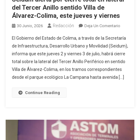
del Tercer Anillo sentido Villa de
Álvarez-Colima, este jueves y viernes
Redacción
En
30 Junio, 2026
Deja Un Comentario
Seidum
El Gobierno del Estado de Colima, a través de la Secretaría
Alerta
de Infraestructura, Desarrollo Urbano y Movilidad (Seidum),
Por
informa que este jueves 2 y viernes 3 de julio, habrá cierre
Cierre
total sobre la lateral del Tercer Anillo Periférico en sentido
Total
En
Villa de Álvarez-Colima, en los tramos correspondientes
Lateral
desde el parque ecológico La Campana hasta avenida […]
Del
Tercer
Continue Reading
Anillo
Sentido
Villa
De
Álvarez-
Colima,