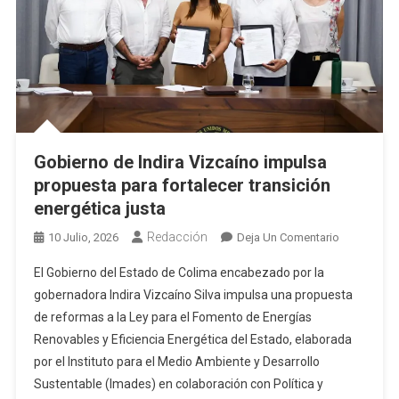
Presidenta
Claudia
Sheinbaum
Gobierno de Indira Vizcaíno impulsa
propuesta para fortalecer transición
energética justa
Redacción
En
10 Julio, 2026
Deja Un Comentario
Gobierno
El Gobierno del Estado de Colima encabezado por la
De
gobernadora Indira Vizcaíno Silva impulsa una propuesta
Indira
de reformas a la Ley para el Fomento de Energías
Vizcaíno
Renovables y Eficiencia Energética del Estado, elaborada
Impulsa
Propuesta
por el Instituto para el Medio Ambiente y Desarrollo
Para
Sustentable (Imades) en colaboración con Política y