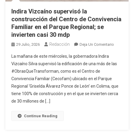
Indira Vizcaíno supervisó la
construcción del Centro de Convivencia
Familiar en el Parque Regional; se
invierten casi 30 mdp
Redacción
En
29 Julio, 2026
Deja Un Comentario
Indira
La mañana de este miércoles, la gobernadora Indira
Vizcaíno
Vizcaíno Silva supervisó la edificación de una más de las
Supervisó
#ObrasQueTransforman, como es el Centro de
La
Convivencia Familiar (Cecofam) ubicado en el Parque
Construcci
Del
Regional ‘Griselda Álvarez Ponce de León’ en Colima, que
Centro
tiene 100% de construcción y en el que se invierten cerca
De
de 30 millones de […]
Convivenci
Familiar
Continue Reading
En
El
Parque