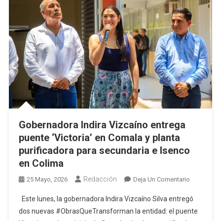
Vial
De
La
Población
Gobernadora Indira Vizcaíno entrega
puente ‘Victoria’ en Comala y planta
purificadora para secundaria e Isenco
en Colima
Redacción
En
25 Mayo, 2026
Deja Un Comentario
Gobernado
Este lunes, la gobernadora Indira Vizcaíno Silva entregó
Indira
dos nuevas #ObrasQueTransforman la entidad: el puente
Vizcaíno