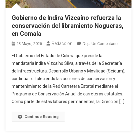
Gobierno de Indira Vizcaíno refuerza la
conservación del libramiento Nogueras,
en Comala
Redacción
En
13 Mayo, 2026
Deja Un Comentario
Gobierno
El Gobierno del Estado de Colima que preside la
De
mandataria Indira Vizcaíno Silva, a través de la Secretaría
Indira
de Infraestructura, Desarrollo Urbano y Movilidad (Seidum),
Vizcaíno
continúa fortaleciendo las acciones de conservación y
Refuerza
La
mantenimiento de la Red Carretera Estatal mediante el
Conservac
Programa de Conservación Anual de carreteras estatales.
Del
Como parte de estas labores permanentes, la Dirección […]
Libramient
Nogueras,
Continue Reading
En
Comala