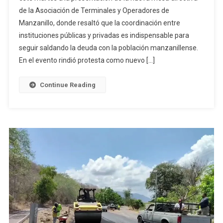
de la Asociación de Terminales y Operadores de
A
Manzanillo, donde resaltó que la coordinación entre
Presentaci
De
instituciones públicas y privadas es indispensable para
La
seguir saldando la deuda con la población manzanillense.
Nueva
En el evento rindió protesta como nuevo […]
Directiva
De
Continue Reading
ASTOM
Y
Supervisó
Construcc
De
Dormitorio
Para
Personal
De
Seguridad
En
Manzanillo