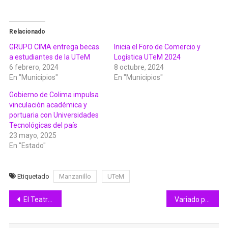
Relacionado
GRUPO CIMA entrega becas
Inicia el Foro de Comercio y
a estudiantes de la UTeM
Logística UTeM 2024
6 febrero, 2024
8 octubre, 2024
En "Municipios"
En "Municipios"
Gobierno de Colima impulsa
vinculación académica y
portuaria con Universidades
Tecnológicas del país
23 mayo, 2025
En "Estado"
Etiquetado
Manzanillo
UTeM
Navegación
El Teatro del Caballo en la Feria de Colima es sede de grandes eventos
Variado programa de actividades para hoy lunes, en la Feria de Colima 2023
de