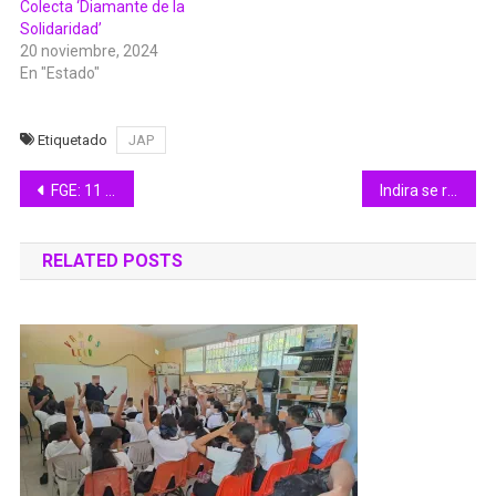
Colecta ‘Diamante de la
Solidaridad’
20 noviembre, 2024
En "Estado"
Etiquetado
JAP
Navegación
FGE: 11 personas son detenidas mediante órdenes de aprehensión
Indira se reúne con alcaldes y alcaldesas para coordinar la atención a afectaciones por huracán ‘Lidia’
de
RELATED POSTS
entradas