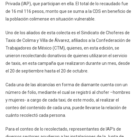
Conteo
Privada (IAP), que participan en ella. El total de lo recaudado fue
De
de 16 mil 116 pesos, monto que se suma a la CDS en beneficio de
La
la población colimense en situación vulnerable.
Recaudació
Del
Uno de los aliados de esta colecta es el Sindicato de Choferes de
Sindicato
Taxis de Colima y Villa de Álvarez, afiliados a la Confederación de
De
Trabajadores de México (CTM), quienes, en esta edición, se
Taxistas
unieron recolectando donativos de quienes utilizaron el servicio
de taxis, en esta campaña que realizaron durante un mes, desde
el 20 de septiembre hasta el 20 de octubre.
Cada una de las alcancías en forma de diamante cuenta con un
número de folio, mediante el cual se registró al chofer –hombres
y mujeres- a cargo de cada taxi; de este modo, al realizar el
conteo del contenido de cada una, puede llevarse la relación de
cuánto recolectó cada persona.
Para el conteo de lo recolectado, representantes de IAP’s de
diversos sectores acudieron a las instalaciones de la Junta de