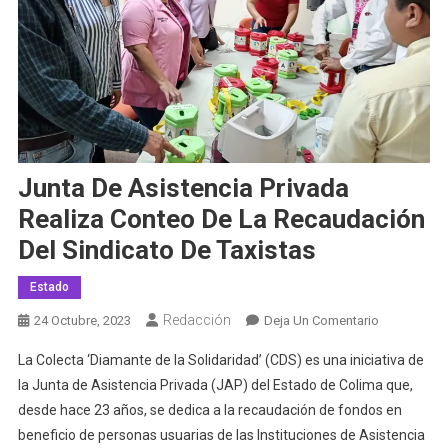
Junta De Asistencia Privada
Realiza Conteo De La Recaudación
Del Sindicato De Taxistas
Estado
Redacción
En
24 Octubre, 2023
Deja Un Comentario
Junta
La Colecta ‘Diamante de la Solidaridad’ (CDS) es una iniciativa de
De
la Junta de Asistencia Privada (JAP) del Estado de Colima que,
Asistencia
desde hace 23 años, se dedica a la recaudación de fondos en
Privada
beneficio de personas usuarias de las Instituciones de Asistencia
Realiza