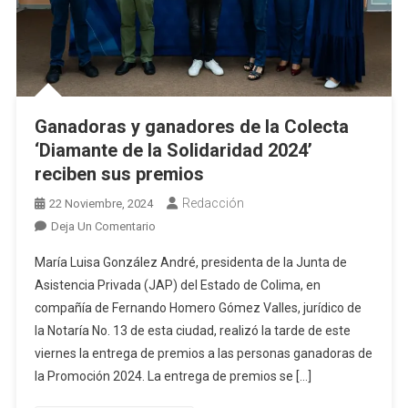
Ganadoras y ganadores de la Colecta
‘Diamante de la Solidaridad 2024’
reciben sus premios
Redacción
22 Noviembre, 2024
En
Deja Un Comentario
Ganadoras
María Luisa González André, presidenta de la Junta de
Y
Asistencia Privada (JAP) del Estado de Colima, en
Ganadores
compañía de Fernando Homero Gómez Valles, jurídico de
De
la Notaría No. 13 de esta ciudad, realizó la tarde de este
La
Colecta
viernes la entrega de premios a las personas ganadoras de
‘Diamante
la Promoción 2024. La entrega de premios se […]
De