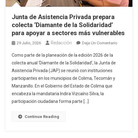
Junta de Asistencia Privada prepara
colecta ‘Diamante de la Solidaridad’
para apoyar a sectores más vulnerables
Redacción
En
29 Julio, 2026
Deja Un Comentario
Junta
Como parte de la planeación de la edición 2026 de la
De
colecta anual ‘Diamante de la Solidaridad’, la Junta de
Asistencia
Asistencia Privada (JAP) se reunió con instituciones
Privada
participantes en los municipios de Colima, Tecomán y
Prepara
Colecta
Manzanillo. En el Gobierno del Estado de Colima que
‘Diamante
encabeza la mandataria Indira Vizcaíno Silva, la
De
participación ciudadana forma parte […]
La
Solidaridad
Continue Reading
Para
Apoyar
A