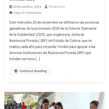
Redacción
20 Noviembre, 2024
En
Deja Un Comentario
JAP
Este miércoles 20 de noviembre se definieron las personas
Colima
ganadoras de la promoción 2024 de la Colecta ‘Diamante
Realiza
de la Solidaridad’ (CDS), que organiza la Junta de
La
Asistencia Privada (JAP) del Estado de Colima, que se
Promoción
2024
realiza cada año para recaudar fondos para apoyar a las
De
diversas Instituciones de Asistencia Privada (IAP) que
La
brindan servicios […]
Colecta
‘Diamante
Continue Reading
De
La
Solidaridad’