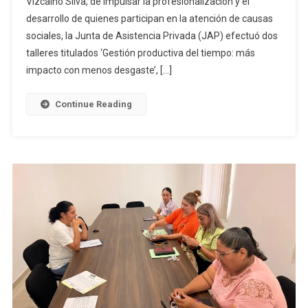
Vizcaíno Silva, de impulsar la profesionalización y el
Se
desarrollo de quienes participan en la atención de causas
Capacitan
Para
sociales, la Junta de Asistencia Privada (JAP) efectuó dos
Apoyar
talleres titulados ‘Gestión productiva del tiempo: más
De
impacto con menos desgaste’, […]
Mejor
Manera
Continue Reading
A
Población
Vulnerabl
Del
Estado
De
Colima