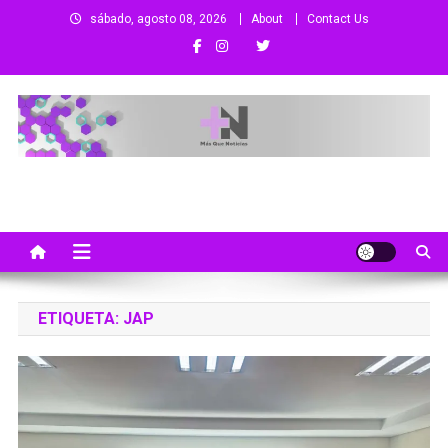
Saltar
sábado, agosto 08, 2026
About
Contact Us
al
contenido
Más Que Noticias
Noticias de Colima, México y el Mundo
ETIQUETA:
JAP