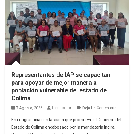
Representantes de IAP se capacitan
para apoyar de mejor manera a
población vulnerable del estado de
Colima
Redacción
En
7 Agosto, 2026
Deja Un Comentario
Represent
En congruencia con la visión que promueve el Gobierno del
De
Estado de Colima encabezado por la mandataria Indira
IAP