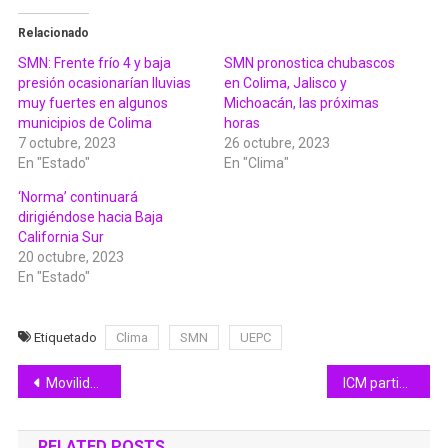
Relacionado
SMN: Frente frío 4 y baja
SMN pronostica chubascos
presión ocasionarían lluvias
en Colima, Jalisco y
muy fuertes en algunos
Michoacán, las próximas
municipios de Colima
horas
7 octubre, 2023
26 octubre, 2023
En "Estado"
En "Clima"
‘Norma’ continuará
dirigiéndose hacia Baja
California Sur
20 octubre, 2023
En "Estado"
Etiquetado
Clima
SMN
UEPC
Navegación
Movilidad alerta por información falsa en redes sociales, sobre supuesto otorgamiento de ‘concesiones ecológicas’
ICM participa en Encuentro del Banco Nacional sobre Casos de Violencia contra Mujeres
de
RELATED POSTS