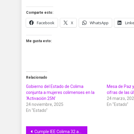
Comparte esto:
Facebook
X
WhatsApp
Link
Me gusta esto:
Relacionado
Gobierno del Estado de Colima
Mesa de Paz y
conjunta a mujeres colimenses en la
cifras de las
‘Activación 25N’
24 marzo, 20
24 noviembre, 2025
En "Estado"
En "Estado"
Navegación
Cumple IEE Colima 32 años; ratifica compromiso de velar por derechos de la ciudadanía