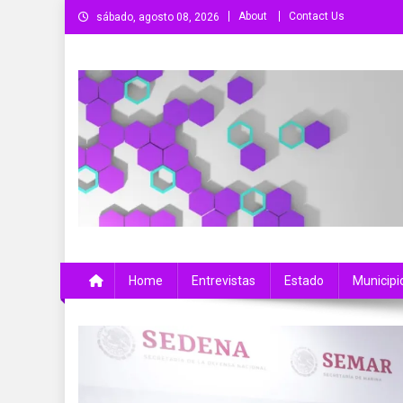
Saltar
About
Contact Us
sábado, agosto 08, 2026
al
contenido
Más Que Noticias
Noticias de Colima, México y el Mundo
Home
Entrevistas
Estado
Municipi