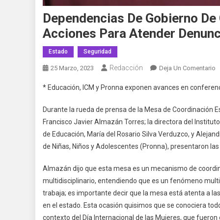
Dependencias De Gobierno De
Acciones Para Atender Denunc
Estado
Seguridad
Redacción
E
25 Marzo, 2023
Deja Un Comentario
D
* Educación, ICM y Pronna exponen avances en conferenc
D
G
Durante la rueda de prensa de la Mesa de Coordinación Est
D
Francisco Javier Almazán Torres; la directora del Institut
C
de Educación, María del Rosario Silva Verduzco, y Alejand
Y
de Niñas, Niños y Adolescentes (Pronna), presentaron la
M
D
Almazán dijo que esta mesa es un mecanismo de coordina
P
multidisciplinario, entendiendo que es un fenómeno multi
P
A
trabaja; es importante decir que la mesa está atenta a l
P
en el estado. Esta ocasión quisimos que se conociera tod
A
contexto del Día Internacional de las Mujeres, que fuero