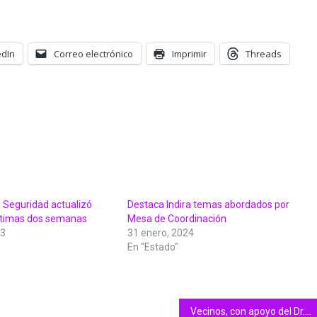
edIn
Correo electrónico
Imprimir
Threads
 Seguridad actualizó
Destaca Indira temas abordados por
 últimas dos semanas
Mesa de Coordinación
23
31 enero, 2024
En "Estado"
Vecinos, con apoyo del Dr. Memo Villa y Rubén Cárdenas, rehabilitan jardín y cancha de la Nuevo Milenio