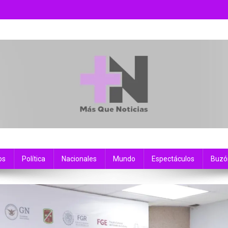
os
Política
Nacionales
Mundo
Espectáculos
Buzó