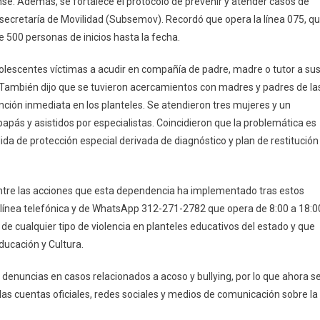
nse. Además, se fortalece el protocolo de prevenir y atender casos de
bsecretaría de Movilidad (Subsemov). Recordó que opera la línea 075, q
de 500 personas de inicios hasta la fecha.
dolescentes víctimas a acudir en compañía de padre, madre o tutor a su
s. También dijo que se tuvieron acercamientos con madres y padres de la
nción inmediata en los planteles. Se atendieron tres mujeres y un
s y asistidos por especialistas. Coincidieron que la problemática es
da de protección especial derivada de diagnóstico y plan de restitución
 entre las acciones que esta dependencia ha implementado tras estos
a línea telefónica y de WhatsApp 312-271-2782 que opera de 8:00 a 18:0
de cualquier tipo de violencia en planteles educativos del estado y que
ducación y Cultura.
 denuncias en casos relacionados a acoso y bullying, por lo que ahora s
as cuentas oficiales, redes sociales y medios de comunicación sobre la