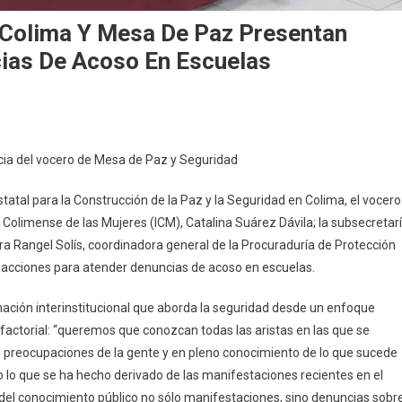
 Colima Y Mesa De Paz Presentan
ias De Acoso En Escuelas
n
ependencias
ia del vocero de Mesa de Paz y Seguridad
e
obierno
atal para la Construcción de la Paz y la Seguridad en Colima, el vocero
e
o Colimense de las Mujeres (ICM), Catalina Suárez Dávila; la subsecretar
olima
ra Rangel Solís, coordinadora general de la Procuraduría de Protección
s acciones para atender denuncias de acoso en escuelas.
esa
e
ción interinstitucional que aborda la seguridad desde un enfoque
az
factorial: “queremos que conozcan todas las aristas en las que se
resentan
cciones
as preocupaciones de la gente y en pleno conocimiento de lo que sucede
ara
o lo que se ha hecho derivado de las manifestaciones recientes en el
tender
n del conocimiento público no sólo manifestaciones, sino denuncias sobr