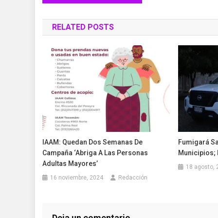
de
RELATED POSTS
entradas
IAAM: Quedan Dos Semanas De
Fumigará Sa
Campaña ‘Abriga A Las Personas
Municipios; 
Adultas Mayores’
18 agosto, 
16 noviembre, 2024
Redacción
Deja un comentario