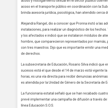
acoso y hostigamiento sexual en el sector público colime
acoso en el transporte público en coordinación con la Su
brinda asesoría jurídica, psicológica, han atendido cerca 
Alejandra Rangel, dio a conocer que Pronna instó a las a
instalaciones, para realizar un diagnóstico de los hecho
y los afectados e indicó que se instalaron módulos de ate
hombre, que comparecieron representados por mamás, papá
con tres maestros. Dijo que es importante emitir una medi
de derechos.
La subsecretaria de Educación, Rosario Silva indicó que
sucesos está el que desde el 14 de marzo está vigente l
horas; es una vía directa para recibir denuncias anónimas 
es atendida por la Unidad de Género de la Secretaría de E
La funcionaria estatal señaló que se han recabado cuatro
prevé implementar una campaña de difusión a través de l
línea Educación S.O.S.