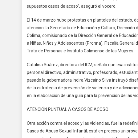
D
supuestos casos de acoso”, aseguró el vocero.
D
A
El 14 de marzo hubo protestas en planteles del estado, 
E
atención: la Secretaría de Educación y Cultura, Dirección 
E
Colima, comisionado de la Dirección General de Educación 
a Niñas, Niños y Adolescentes (Pronna), Fiscalía General d
Trata de Personas e Instituto Colimense de las Mujeres.
Catalina Suárez, directora del ICM, señaló que esa institu
personal directivo, administrativo, profesorado, estudiant
pasado la gobernadora Indira Vizcaíno Silva instruyó dise
de la estrategia de prevención de violencia y de adiccion
en la elaboración de una guía para la prevención de las vi
ATENCIÓN PUNTUAL A CASOS DE ACOSO
Otra acción contra el acoso y las violencias, fue la redefi
Casos de Abuso Sexual Infantil; está en proceso un proye