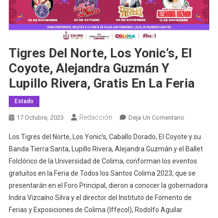
Tigres Del Norte, Los Yonic’s, El
Coyote, Alejandra Guzmán Y
Lupillo Rivera, Gratis En La Feria
Estado
Redacción
En
17 Octubre, 2023
Deja Un Comentario
Tigres
Los Tigres del Norte, Los Yonic’s, Caballo Dorado, El Coyote y su
Del
Banda Tierra Santa, Lupillo Rivera, Alejandra Guzmán y el Ballet
Norte,
Folclórico de la Universidad de Colima, conforman los eventos
Los
gratuitos en la Feria de Todos los Santos Colima 2023, que se
Yonic’s,
El
presentarán en el Foro Principal, dieron a conocer la gobernadora
Coyote,
Indira Vizcaíno Silva y el director del Instituto de Fomento de
Alejandra
Ferias y Exposiciones de Colima (Iffecol), Rodolfo Aguilar
Guzmán