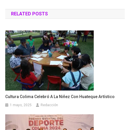
de
RELATED POSTS
entradas
Cultura Colima Celebró A La Niñez Con Huateque Artístico
1 mayo, 2025
Redacción