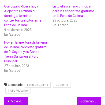
Con Lupillo Rivera hoy y
Listo el escenario principal
Alejandra Guzmán el
para los conciertos gratuitos
domingo, terminan
en la Feria de Colima
conciertos gratuitos en la
23 octubre, 2023
Feria de Colima
En "Estado"
9 noviembre, 2023
En "Estado"
Hoy en la apertura de la Feria
de Colima, concierto gratuito
de El Coyote y su Banda
Tierra Santa, en el Foro
Principal
27 octubre, 2023
En "Estado"
Etiquetado
Feria de Colima
Gobierno
Indira Vizcaíno
Navegación
Movilidad realiza taller de diseño vial en Facultad de Arquitectura de la UdeC
Gobierno de Colima destinará 3 mdp para proyectos de 30 organizaciones civiles