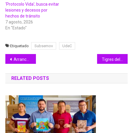
‘Protocolo Vida’; busca evitar
lesiones y decesos por
hechos de tránsito
7 agosto, 2026
En "Estado"
Etiquetado
Subsemov
UdeC
Navegación
Arranca Secretaría de Educación Colecta Teletón Manzanillo 2023 en la UTeM
Tigres del Norte, Los Yonic’s, El Coyote, Alejandra Guzmán y Lupillo Rivera, gratis en la Feria
de
RELATED POSTS
entradas