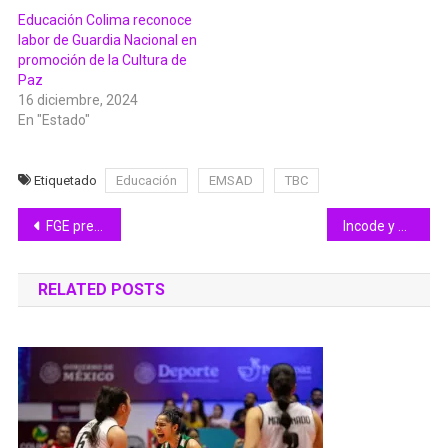
Educación Colima reconoce
labor de Guardia Nacional en
promoción de la Cultura de
Paz
16 diciembre, 2024
En "Estado"
Etiquetado
Educación
EMSAD
TBC
Navegación
FGE presente en la Segunda Sesión Ordinaria 2023 de la zona Occidente de la Conferencia Nacional de Procuración de Justicia
Incode y Accrode eligen jurado calificador para el Premio Estatal al Cronista Deportivo 2023
de
RELATED POSTS
entradas