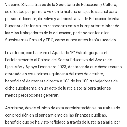
Vizcaíno Silva, a través de la Secretaría de Educación y Cultura,
Ajusta
se efectuó por primera vez en la historia un ajuste salarial para
Salario
personal docente, directivo y administrativo de Educación Media
Por
Primera
Superior a Distancia, en reconocimiento a la importante labor de
Vez
las y los trabajadores de la educación, pertenecientes a los
A
Subsistemas Emsad y TBC, como nunca antes había sucedido.
Figuras
Educativas
Lo anterior, con base en el Apartado “F” Estrategia para el
De
Fortalecimiento al Salario del Sector Educativo del Anexo de
Emsad
Ejecución / Apoyo Financiero 2023, destacando que dicho recurso
Y
otorgado en esta primera quincena del mes de octubre,
TBC
beneficiará de manera directa a 166 de los 180 trabajadores de
dicho subsistema, en un acto de justicia social para quienes
menos percepciones generan.
Asimismo, desde el inicio de esta administración se ha trabajado
con precisión en el saneamiento de las finanzas públicas,
beneficio que se ha visto reflejado a través de justicia salarial por