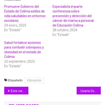
Promueve Gobierno del
Especialista imparte
Estado de Colima estilos de
conferencia sobre
vida saludables en entornos
prevención y detección del
escolares
cáncer de mama a personal
24 enero, 2025
de Educación Colima
En "Estado"
28 octubre, 2024
En "Estado"
Salud fortalece acciones
para combatir sobrepeso y
obesidad en el estado de
Colima
22 septiembre, 2023
En "Estado"
Etiquetado
Educación
Navegación
Este viernes es la elección de la Embajadora de la Feria de Colima 2023
Usaría Gobierno Colima Fondo creado por Indira para atender daños por Lidia
de