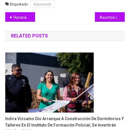
Etiquetado
Educación
Navegación
Huracán ‘Lidia’ originará lluvias intensas y oleaje elevado en Colima y occidente del país
Asuntos Internos de SSP procesará denuncia recibida sobre el actuar de elementos estatales
de
RELATED POSTS
entradas
Indira Vizcaíno Dio Arranque A Construcción De Dormitorios Y
Talleres En El Instituto De Formación Policial; Se Invertirán