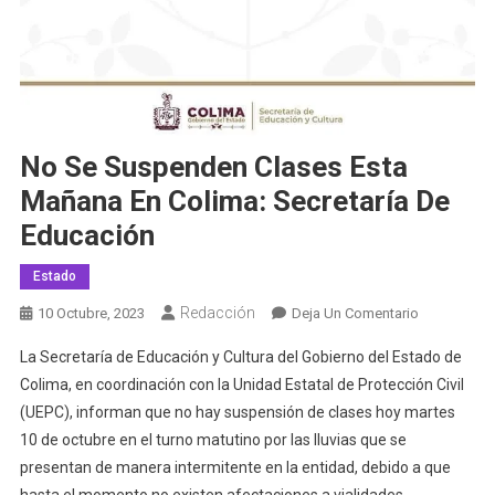
No Se Suspenden Clases Esta
Mañana En Colima: Secretaría De
Educación
Estado
Redacción
En
10 Octubre, 2023
Deja Un Comentario
No
La Secretaría de Educación y Cultura del Gobierno del Estado de
Se
Colima, en coordinación con la Unidad Estatal de Protección Civil
Suspenden
(UEPC), informan que no hay suspensión de clases hoy martes
Clases
10 de octubre en el turno matutino por las lluvias que se
Esta
Mañana
presentan de manera intermitente en la entidad, debido a que
En
hasta el momento no existen afectaciones a vialidades