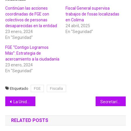
Continúan las acciones
Fiscal General supervisa
coordinadas de FGE con
trabajos de fosas localizadas
colectivos de personas
en Colima
desaparecidas en la entidad
24 abril, 2025
23 enero, 2024
En "Seguridad"
En "Seguridad"
FGE “Contigo Logramos
Más”: Estrategia de
acercamiento a la ciudadanía
23 enero, 2024
En "Seguridad"
Etiquetado
FGE
Fiscalía
Navegación
La Unidad Matamoros recupera seguridad, gracias al apoyo del Dr. `Memo’ Villa.
Secretaría de Educación y Cultura hace precisiones a versiones en medios sobre docentes de Educación Física
de
RELATED POSTS
entradas