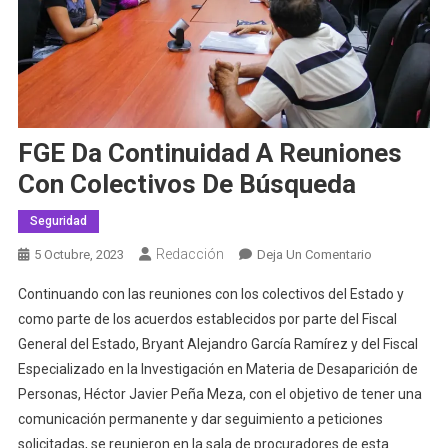
FGE Da Continuidad A Reuniones
Con Colectivos De Búsqueda
Seguridad
Redacción
En
5 Octubre, 2023
Deja Un Comentario
FGE
Continuando con las reuniones con los colectivos del Estado y
Da
como parte de los acuerdos establecidos por parte del Fiscal
Continuidad
General del Estado, Bryant Alejandro García Ramírez y del Fiscal
A
Especializado en la Investigación en Materia de Desaparición de
Reuniones
Con
Personas, Héctor Javier Peña Meza, con el objetivo de tener una
Colectivos
comunicación permanente y dar seguimiento a peticiones
De
solicitadas, se reunieron en la sala de procuradores de esta