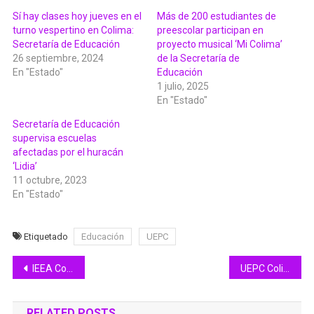
Sí hay clases hoy jueves en el
Más de 200 estudiantes de
turno vespertino en Colima:
preescolar participan en
Secretaría de Educación
proyecto musical ‘Mi Colima’
26 septiembre, 2024
de la Secretaría de
En "Estado"
Educación
1 julio, 2025
En "Estado"
Secretaría de Educación
supervisa escuelas
afectadas por el huracán
‘Lidia’
11 octubre, 2023
En "Estado"
Etiquetado
Educación
UEPC
Navegación
IEEA Colima firma convenio con CRREAD Mich para disminuir rezago educativo
UEPC Colima en alerta, ante robo de cilindro de gas cloro en Irapuato
de
RELATED POSTS