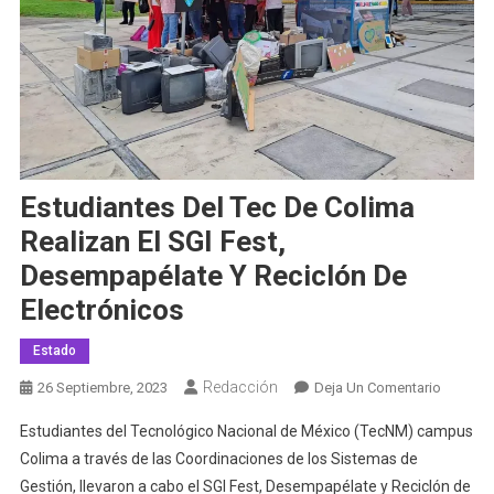
Estudiantes Del Tec De Colima
Realizan El SGI Fest,
Desempapélate Y Reciclón De
Electrónicos
Estado
Redacción
En
26 Septiembre, 2023
Deja Un Comentario
Estudia
Estudiantes del Tecnológico Nacional de México (TecNM) campus
Del
Colima a través de las Coordinaciones de los Sistemas de
Tec
Gestión, llevaron a cabo el SGI Fest, Desempapélate y Reciclón de
De