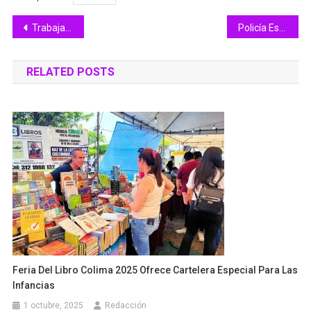
Navegación
Trabaja SEMAR en descarbonización de puertos
Policía Estatal de Colima capacita en seguridad a estudiantes de la Universidad José Martí
de
RELATED POSTS
entradas
Feria Del Libro Colima 2025 Ofrece Cartelera Especial Para Las
Infancias
1 octubre, 2025
Redacción