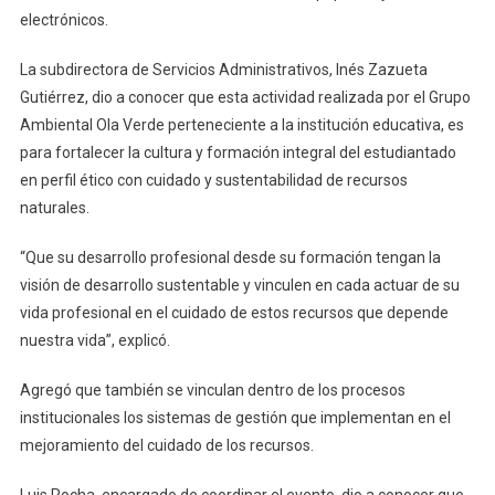
electrónicos.
Colima
Realizan
La subdirectora de Servicios Administrativos, Inés Zazueta
El
SGI
Gutiérrez, dio a conocer que esta actividad realizada por el Grupo
Fest,
Ambiental Ola Verde perteneciente a la institución educativa, es
Desemp
para fortalecer la cultura y formación integral del estudiantado
Y
en perfil ético con cuidado y sustentabilidad de recursos
Recicló
naturales.
De
Electrón
“Que su desarrollo profesional desde su formación tengan la
visión de desarrollo sustentable y vinculen en cada actuar de su
vida profesional en el cuidado de estos recursos que depende
nuestra vida”, explicó.
Agregó que también se vinculan dentro de los procesos
institucionales los sistemas de gestión que implementan en el
mejoramiento del cuidado de los recursos.
Luis Rocha, encargado de coordinar el evento, dio a conocer que