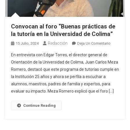
Convocan al foro “Buenas prácticas de
la tutoría en la Universidad de Colima”
Redacción
En
15 Julio, 2024
Deja Un Comentario
Convocan
En entrevista con Edgar Torres, el director general de
Al
Orientación de la Universidad de Colima, Juan Carlos Meza
Foro
Romero, destacó que este programa de tutorías cumple en
“Buenas
la Institución 25 años y ahora se perfila a escuchar a
Prácticas
De
alumnos, maestros, padres de familia y expertos, para
La
evaluar su impacto. Meza Romero explicó que el foro […]
Tutoría
En
Continue Reading
La
Universida
De
Colima”