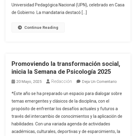
Convenio
Universidad Pedagógica Nacional (UPN), celebrado en Casa
Entre
de Gobierno. La mandataria destacó […]
Isenco,
Ucol
Continue Reading
Y
UPN
Promoviendo la transformación social,
inicia la Semana de Psicología 2025
Redacción
En
20 Mayo, 2025
Deja Un Comentario
Promovien
*Este año se ha preparado un espacio para dialogar sobre
La
temas emergentes y clásicos de la disciplina, con el
Transform
propósito de enfrentar los desafíos actuales y futuros a
Social,
través del intercambio de conocimientos y la aplicación de
Inicia
La
habilidades. Con una variada agenda de actividades
Semana
académicas, culturales, deportivas y de esparcimiento, la