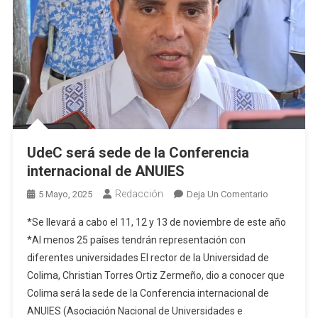
UdeC será sede de la Conferencia
internacional de ANUIES
Redacción
En
5 Mayo, 2025
Deja Un Comentario
UdeC
*Se llevará a cabo el 11, 12 y 13 de noviembre de este año
Será
*Al menos 25 países tendrán representación con
Sede
diferentes universidades El rector de la Universidad de
De
Colima, Christian Torres Ortiz Zermeño, dio a conocer que
La
Conferencia
Colima será la sede de la Conferencia internacional de
Internaciona
ANUIES (Asociación Nacional de Universidades e