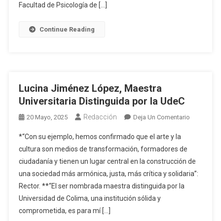
De
Facultad de Psicología de […]
Psicología
2025
Continue Reading
Lucina Jiménez López, Maestra
Universitaria Distinguida por la UdeC
Redacción
En
20 Mayo, 2025
Deja Un Comentario
Lucina
*“Con su ejemplo, hemos confirmado que el arte y la
Jiménez
cultura son medios de transformación, formadores de
López,
ciudadanía y tienen un lugar central en la construcción de
Maestra
una sociedad más armónica, justa, más crítica y solidaria”:
Universitar
Distinguid
Rector. **“El ser nombrada maestra distinguida por la
Por
Universidad de Colima, una institución sólida y
La
comprometida, es para mí […]
UdeC