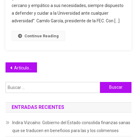
cercano y empático a sus necesidades, siempre dispuesto
Reelección
De
a defender y cuidar a la Universidad ante cualquier
Christian
adversidad”: Camilo García, presidente de la FEC. Con […]
Torres
Ortiz
Continue Reading
Por
4
Años
Más
Navegación
Artículos antiguos
de
Buscar:
entradas
ENTRADAS RECIENTES
Indira Vizcaíno: Gobierno del Estado consolida finanzas sanas
que se traducen en beneficios para las y los colimenses