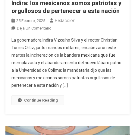
Indira: los mexicanos somos patriotas y
orgullosos de pertenecer a esta nación
Redacción
25 Febrero, 2025
En
Deja Un Comentario
Indira:
La gobernadora Indira Vizcaíno Silva y el rector Christian
Los
Torres Ortiz, junto mandos militares, encabezaron este
Mexicanos
martes la incineración de la bandera mexicana que fue
Somos
reemplazada y el abanderamiento del nuevo lábaro patrio
Patriotas
Y
a la Universidad de Colima; la mandataria dijo que las
Orgullosos
mexicanas y mexicanos somos patriotas orgullosos de
De
pertenecer a esta nación y […]
Pertenecer
A
Continue Reading
Esta
Nación