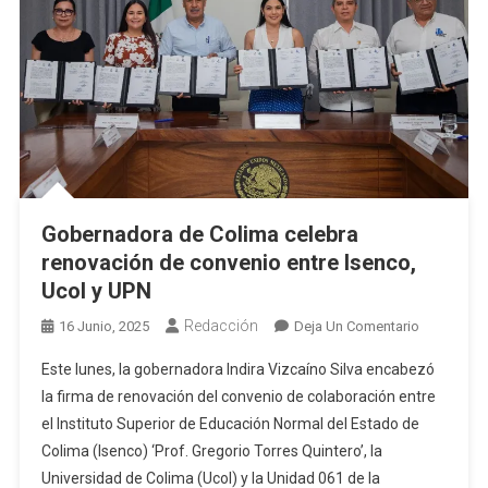
Gobernadora de Colima celebra
renovación de convenio entre Isenco,
Ucol y UPN
Redacción
En
16 Junio, 2025
Deja Un Comentario
Gobernado
Este lunes, la gobernadora Indira Vizcaíno Silva encabezó
De
la firma de renovación del convenio de colaboración entre
Colima
el Instituto Superior de Educación Normal del Estado de
Celebra
Colima (Isenco) ‘Prof. Gregorio Torres Quintero’, la
Renovació
De
Universidad de Colima (Ucol) y la Unidad 061 de la