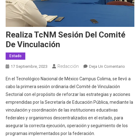
Realiza TcNM Sesión Del Comité
De Vinculación
Estado
Redacción
En
17 Septiembre, 2023
Deja Un Comentario
Realiza
En el Tecnológico Nacional de México Campus Colima, se llevó a
TcNM
cabo la primera sesión ordinaria del Comité de Vinculación
Sesión
Sectorial con el propósito de reforzar las estrategias y acciones
Del
emprendidas por la Secretaría de Educación Pública, mediante la
Comité
De
vinculación y coordinación de las instituciones educativas
Vinculac
federales y organismos descentralizados en el estado, para
asegurar la correcta ejecución, operación y seguimiento de los
programas implementados por la federación.