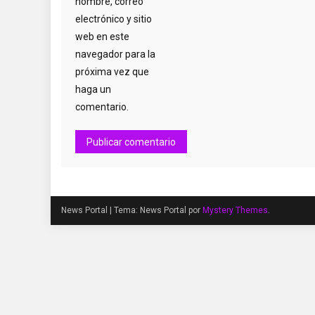
nombre, correo
electrónico y sitio
web en este
navegador para la
próxima vez que
haga un
comentario.
News Portal
|
Tema: News Portal por
Mystery Themes
.