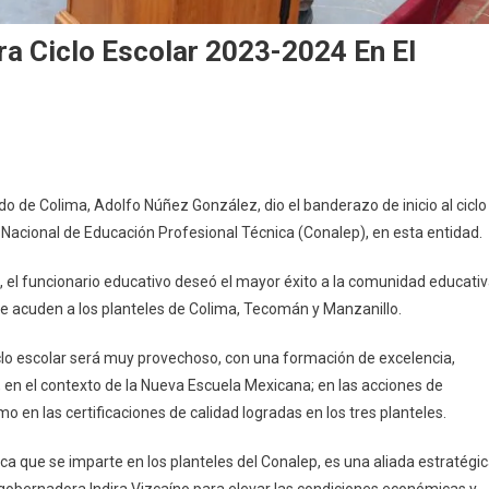
a Ciclo Escolar 2023-2024 En El
En
Adolfo
do de Colima, Adolfo Núñez González, dio el banderazo de inicio al ciclo
Núñez
Nacional de Educación Profesional Técnica (Conalep), en esta entidad.
González
Inaugura
, el funcionario educativo deseó el mayor éxito a la comunidad educati
Ciclo
ue acuden a los planteles de Colima, Tecomán y Manzanillo.
Escolar
2023-
lo escolar será muy provechoso, con una formación de excelencia,
2024
, en el contexto de la Nueva Escuela Mexicana; en las acciones de
En
o en las certificaciones de calidad logradas en los tres planteles.
El
Conalep
ca que se imparte en los planteles del Conalep, es una aliada estratégi