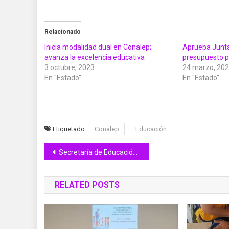
Relacionado
Inicia modalidad dual en Conalep;
Aprueba Junta
avanza la excelencia educativa
presupuesto 
3 octubre, 2023
24 marzo, 20
En "Estado"
En "Estado"
Etiquetado
Conalep
Educación
Navegación
Secretaría de Educación aplicó protocolos de seguridad y emergencia escolar, ante suceso en Zacualpan
de
RELATED POSTS
entradas