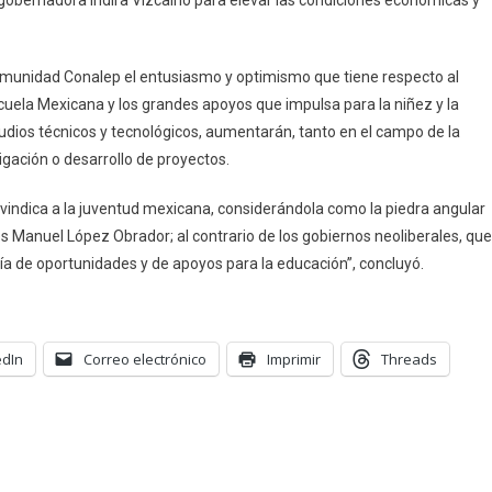
gobernadora Indira Vizcaíno para elevar las condiciones económicas y
comunidad Conalep el entusiasmo y optimismo que tiene respecto al
cuela Mexicana y los grandes apoyos que impulsa para la niñez y la
tudios técnicos y tecnológicos, aumentarán, tanto en el campo de la
gación o desarrollo de proyectos.
vindica a la juventud mexicana, considerándola como la piedra angular
 Manuel López Obrador; al contrario de los gobiernos neoliberales, que
 de oportunidades y de apoyos para la educación”, concluyó.
edIn
Correo electrónico
Imprimir
Threads