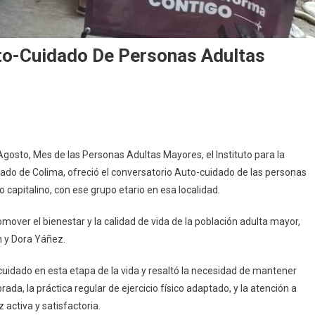
to-Cuidado De Personas Adultas
En
IAAM
osto, Mes de las Personas Adultas Mayores, el Instituto para la
Ofrece
ado de Colima, ofreció el conversatorio Auto-cuidado de las personas
Plática
 capitalino, con ese grupo etario en esa localidad.
Sobre
Auto-
mover el bienestar y la calidad de vida de la población adulta mayor,
Cuidado
n y Dora Yáñez.
De
Personas
cuidado en esta etapa de la vida y resaltó la necesidad de mantener
Adultas
da, la práctica regular de ejercicio físico adaptado, y la atención a
Mayores,
En
activa y satisfactoria.