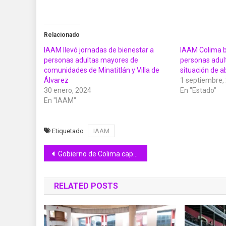
Relacionado
IAAM llevó jornadas de bienestar a
IAAM Colima br
personas adultas mayores de
personas adul
comunidades de Minatitlán y Villa de
situación de 
Álvarez
1 septiembre,
30 enero, 2024
En "Estado"
En "IAAM"
Etiquetado
IAAM
Navegación
Gobierno de Colima capacita a dependencias sobre instrumentos y mercados de carbono
de
RELATED POSTS
entradas