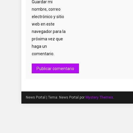
Guardar mi
nombre, correo
electrónico y sitio
web en este
navegador para la
próxima vez que
haga un
comentario.
News Portal
|
Tema: News Portal por
Mystery Themes
.