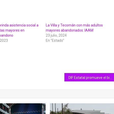
inda asistencia social a
La Villa y Tecomán con más adultos
tas mayores en
mayores abandonados: IAAM
abandono
23 julio, 2024
 2023
En "Estado"
DIF Estatal promueve el bienestar comunitario de las familias colimenses