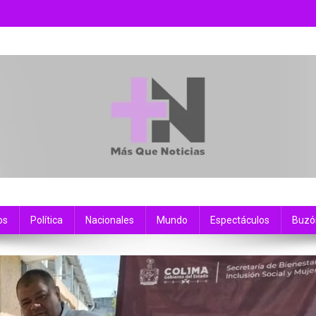
os
Política
Nacionales
Mundo
Espectáculos
Buzó