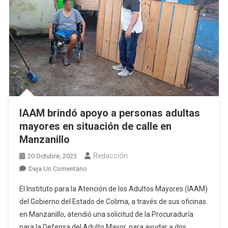
Adultas
Mayores
IAAM brindó apoyo a personas adultas
mayores en situación de calle en
Manzanillo
Redacción
20 Octubre, 2023
En
Deja Un Comentario
IAAM
El Instituto para la Atención de los Adultos Mayores (IAAM)
Brindó
del Gobierno del Estado de Colima, a través de sus oficinas
Apoyo
en Manzanillo, atendió una solicitud de la Procuraduría
A
para la Defensa del Adulto Mayor, para ayudar a dos
Personas