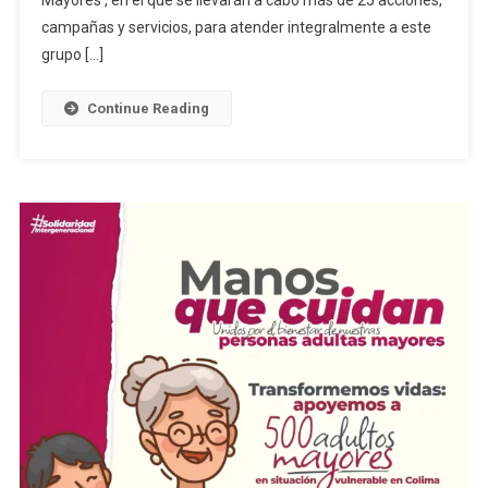
En
campañas y servicios, para atender integralmente a este
El
grupo […]
Mes
De
Continue Reading
Las
Personas
Adultas
Mayores