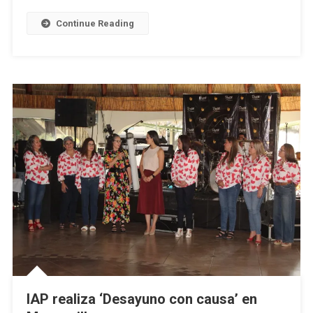
Artículos
De
Continue Reading
Limpieza
E
Higiene
Para
Personas
Adultas
Mayores
IAP realiza ‘Desayuno con causa’ en