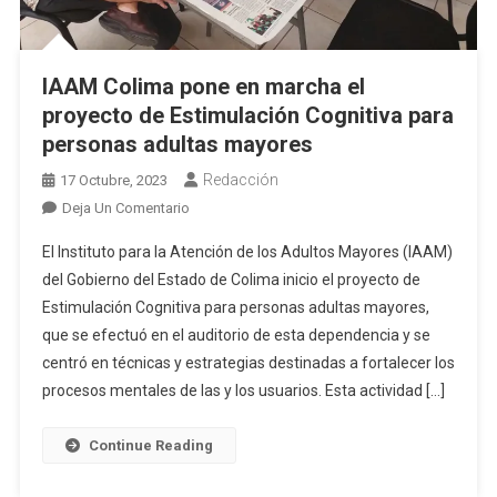
IAAM Colima pone en marcha el
proyecto de Estimulación Cognitiva para
personas adultas mayores
Redacción
17 Octubre, 2023
En
Deja Un Comentario
IAAM
El Instituto para la Atención de los Adultos Mayores (IAAM)
Colima
del Gobierno del Estado de Colima inicio el proyecto de
Pone
Estimulación Cognitiva para personas adultas mayores,
En
que se efectuó en el auditorio de esta dependencia y se
Marcha
El
centró en técnicas y estrategias destinadas a fortalecer los
Proyecto
procesos mentales de las y los usuarios. Esta actividad […]
De
Estimulación
Continue Reading
Cognitiva
Para