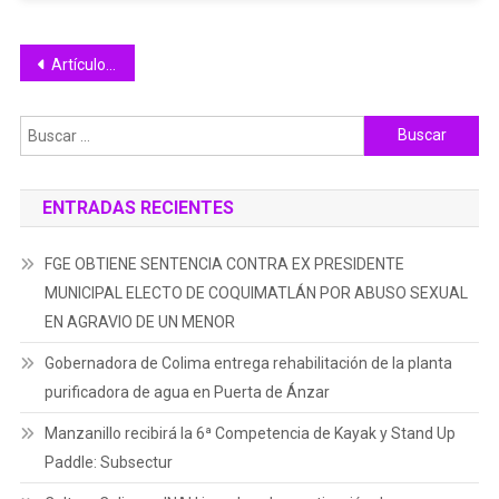
Personas
Adultas
Navegación
Artículos antiguos
Mayores
de
Buscar:
entradas
ENTRADAS RECIENTES
FGE OBTIENE SENTENCIA CONTRA EX PRESIDENTE
MUNICIPAL ELECTO DE COQUIMATLÁN POR ABUSO SEXUAL
EN AGRAVIO DE UN MENOR
Gobernadora de Colima entrega rehabilitación de la planta
purificadora de agua en Puerta de Ánzar
Manzanillo recibirá la 6ª Competencia de Kayak y Stand Up
Paddle: Subsectur