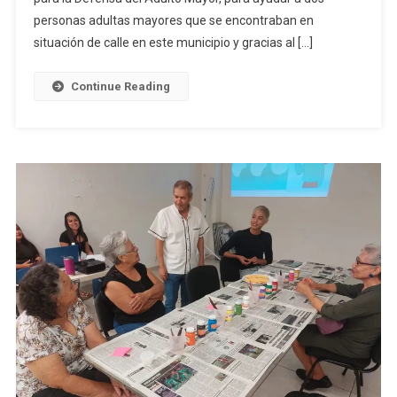
Adultas
personas adultas mayores que se encontraban en
Mayores
situación de calle en este municipio y gracias al […]
En
Situación
Continue Reading
De
Calle
En
Manzanillo