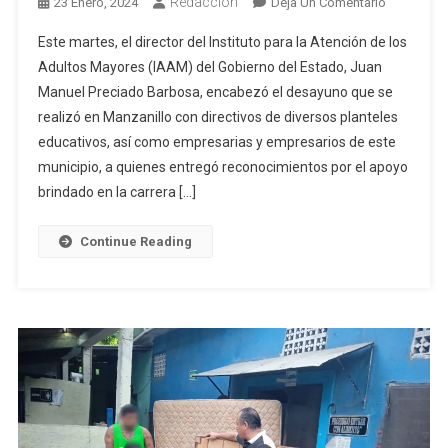
Redacción
En
23 Enero, 2024
Deja Un Comentario
Gobierno
Este martes, el director del Instituto para la Atención de los
De
Adultos Mayores (IAAM) del Gobierno del Estado, Juan
Colima
Manuel Preciado Barbosa, encabezó el desayuno que se
Reconoce
realizó en Manzanillo con directivos de diversos planteles
A
Escuelas
educativos, así como empresarias y empresarios de este
Y
municipio, a quienes entregó reconocimientos por el apoyo
Empresas
brindado en la carrera […]
De
Manzanillo
Continue Reading
Que
Apoyaron
En
El
‘Pañatón’
En
Beneficio
De
Personas