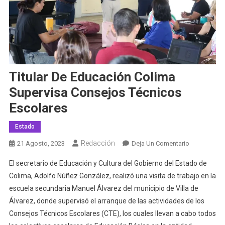
Titular De Educación Colima
Supervisa Consejos Técnicos
Escolares
Estado
Redacción
En
21 Agosto, 2023
Deja Un Comentario
Titular
El secretario de Educación y Cultura del Gobierno del Estado de
De
Colima, Adolfo Núñez González, realizó una visita de trabajo en la
Educación
escuela secundaria Manuel Álvarez del municipio de Villa de
Colima
Álvarez, donde supervisó el arranque de las actividades de los
Supervisa
Consejos
Consejos Técnicos Escolares (CTE), los cuales llevan a cabo todos
Técnicos