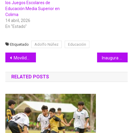
los Juegos Escolares de
Educación Media Superior en
Colima
14 abril, 2026
En "Estado"
Etiquetado
Adolfo Núñez
Educación
Navegación
Movilidad Colima define últimas fechas para la Revista Vehicular 2023
Inaugura DIF Tecomán actividades por el Mes de Personas Adultas Mayores
de
RELATED POSTS
entradas