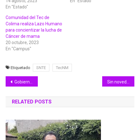
14 agosto, 2023
En "Estado"
En "Estado"
Comunidad del Tec de
Colima realiza Lazo Humano
para concientizar la lucha de
Cáncer de mama
20 octubre, 2023
En "Campus"
Etiquetado
SNTE
TecNM
Navegación
Gobierno de Colima prepara estrategias para una economía más sostenible, a través de un gravamen ‘verde’
Sin novedad en el Verde: Virgilio
de
RELATED POSTS
entradas