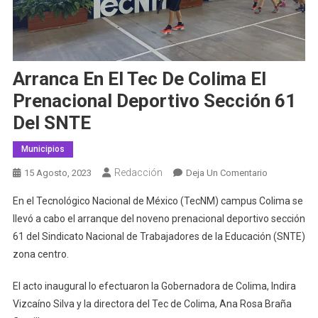
Arranca En El Tec De Colima El
Prenacional Deportivo Sección 61
Del SNTE
Municipios
Redacción
En
15 Agosto, 2023
Deja Un Comentario
Arranca
En el Tecnológico Nacional de México (TecNM) campus Colima se
En
llevó a cabo el arranque del noveno prenacional deportivo sección
El
61 del Sindicato Nacional de Trabajadores de la Educación (SNTE)
Tec
zona centro.
De
Colima
El acto inaugural lo efectuaron la Gobernadora de Colima, Indira
El
Prenacional
Vizcaíno Silva y la directora del Tec de Colima, Ana Rosa Braña