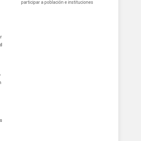
participar a población e instituciones
r
ad
o
n
és