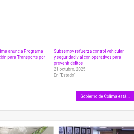
ima anuncia Programa
Subsemov refuerza control vehicular
ción para Transporte por
y seguridad vial con operativos para
prevenir delitos
21 octubre, 2025
En "Estado"
Gobierno de Colima está en coordinación con autoridades mexiquenses para atender a accidentados en autobús