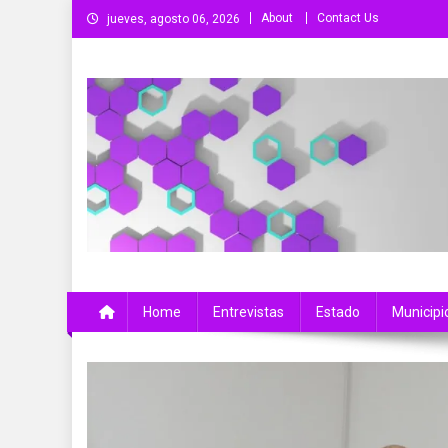
Saltar
About
Contact Us
jueves, agosto 06, 2026
al
contenido
Más Que Noticias
Noticias de Colima, México y el Mundo
Home
Entrevistas
Estado
Municipi