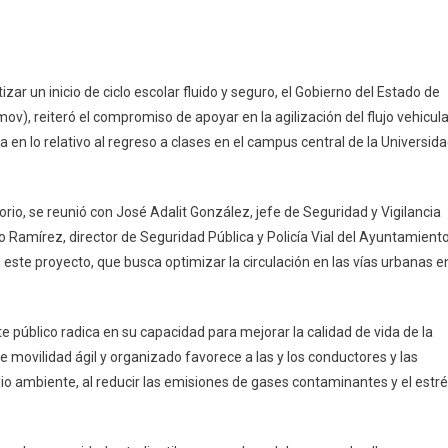
En
Subsemov
ar un inicio de ciclo escolar fluido y seguro, el Gobierno del Estado de
Apoyará
v), reiteró el compromiso de apoyar en la agilización del flujo vehicula
En
a en lo relativo al regreso a clases en el campus central de la Universid
Agilizar
Flujo
Vehicular
rio, se reunió con José Adalit González, jefe de Seguridad y Vigilancia
En
Regreso
co Ramírez, director de Seguridad Pública y Policía Vial del Ayuntamient
A
 este proyecto, que busca optimizar la circulación en las vías urbanas e
Clases
En
La
e público radica en su capacidad para mejorar la calidad de vida de la
UdeC
de movilidad ágil y organizado favorece a las y los conductores y las
io ambiente, al reducir las emisiones de gases contaminantes y el estr