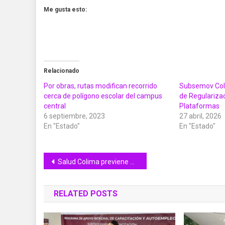
Me gusta esto:
Relacionado
Por obras, rutas modifican recorrido
Subsemov Col
cerca de polígono escolar del campus
de Regulariza
central
Plataformas
6 septiembre, 2023
27 abril, 2026
En "Estado"
En "Estado"
Navegación
Salud Colima previene por riesgos de hipertensión arterial
de
RELATED POSTS
entradas