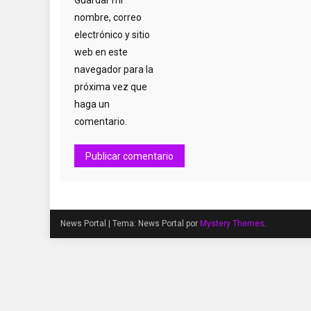
Guardar mi
nombre, correo
electrónico y sitio
web en este
navegador para la
próxima vez que
haga un
comentario.
News Portal
|
Tema: News Portal por
Mystery Themes
.