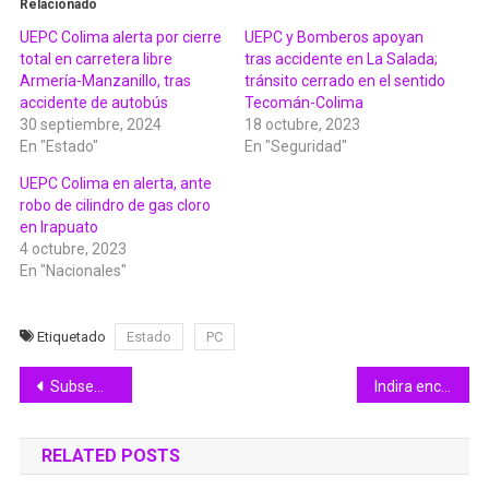
Relacionado
UEPC Colima alerta por cierre
UEPC y Bomberos apoyan
total en carretera libre
tras accidente en La Salada;
Armería-Manzanillo, tras
tránsito cerrado en el sentido
accidente de autobús
Tecomán-Colima
30 septiembre, 2024
18 octubre, 2023
En "Estado"
En "Seguridad"
UEPC Colima en alerta, ante
robo de cilindro de gas cloro
en Irapuato
4 octubre, 2023
En "Nacionales"
Etiquetado
Estado
PC
Navegación
Subsemov apoyará en agilizar flujo vehicular en regreso a clases en la UdeC
Indira encabeza Encuentro de Pueblos Originarios Tonelhuayo, en Suchitlán
de
RELATED POSTS
entradas