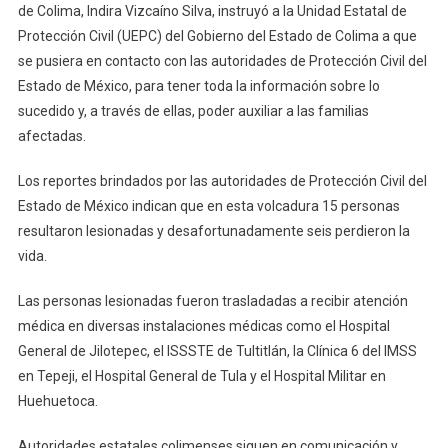
Autoridades
de Colima, Indira Vizcaíno Silva, instruyó a la Unidad Estatal de
Mexiquense
Protección Civil (UEPC) del Gobierno del Estado de Colima a que
Para
se pusiera en contacto con las autoridades de Protección Civil del
Atender
Estado de México, para tener toda la información sobre lo
A
sucedido y, a través de ellas, poder auxiliar a las familias
Accidentad
afectadas.
En
Autobús
Los reportes brindados por las autoridades de Protección Civil del
Estado de México indican que en esta volcadura 15 personas
resultaron lesionadas y desafortunadamente seis perdieron la
vida.
Las personas lesionadas fueron trasladadas a recibir atención
médica en diversas instalaciones médicas como el Hospital
General de Jilotepec, el ISSSTE de Tultitlán, la Clínica 6 del IMSS
en Tepeji, el Hospital General de Tula y el Hospital Militar en
Huehuetoca.
Autoridades estatales colimenses siguen en comunicación y