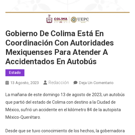
Gobierno De Colima Está En
Coordinación Con Autoridades
Mexiquenses Para Atender A
Accidentados En Autobús
Estado
Redacción
En
13 Agosto, 2023
Deja Un Comentario
Gobierno
La mañana de este domingo 13 de agosto de 2023, un autobús
De
que partió del estado de Colima con destino a la Ciudad de
Colima
México, sufrió un accidente en el kilómetro 84 de la autopista
Está
México-Querétaro.
En
Coordinació
Desde que se tuvo conocimiento de los hechos, la gobernadora
Con