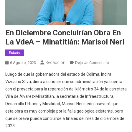
En Diciembre Concluirían Obra En
La VdeA – Minatitlán: Marisol Neri
Estado
Redacción
En
6 Agosto, 2023
Deja Un Comentario
En
Luego de que la gobernadora del estado de Colima, Indira
Diciembre
Vizcaíno Silva, diera a conocer que su administración ya cuenta
Concluirían
con el proyecto para la reparación del kilómetro 34 de la carretera
Obra
Villa de Álvarez-Minatitlán, la secretaria de Infraestructura,
En
La
Desarrollo Urbano y Movilidad, Marisol Neri León, aseveró que
VdeA
esta obra es muy compleja por la falla geológica existente, pero
–
que se prevé pueda concluirse a finales del mes de diciembre de
Minatitlán:
2023.
Marisol