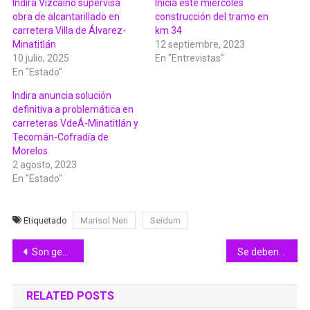
Indira Vizcaíno supervisa
Inicia este miércoles
obra de alcantarillado en
construcción del tramo en
carretera Villa de Álvarez-
km 34
Minatitlán
12 septiembre, 2023
10 julio, 2025
En "Entrevistas"
En "Estado"
Indira anuncia solución
definitiva a problemática en
carreteras VdeÁ-Minatitlán y
Tecomán-Cofradía de
Morelos
2 agosto, 2023
En "Estado"
Etiquetado
Marisol Neri
Seidum
Navegación
Son gestiones de la gobernadora las próximas obras carreteras: SICT
Se deben resolver amparos antes de entregar libros: Adolfo Núñez
de
RELATED POSTS
entradas