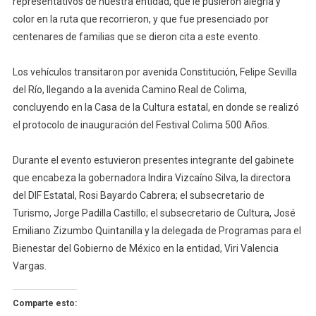
representativos de nuestra entidad, que le pusieron alegría y
Conmemorativ
color en la ruta que recorrieron, y que fue presenciado por
‘Colima
centenares de familias que se dieron cita a este evento.
500
Años’
Los vehículos transitaron por avenida Constitución, Felipe Sevilla
del Río, llegando a la avenida Camino Real de Colima,
concluyendo en la Casa de la Cultura estatal, en donde se realizó
el protocolo de inauguración del Festival Colima 500 Años.
Durante el evento estuvieron presentes integrante del gabinete
que encabeza la gobernadora Indira Vizcaíno Silva, la directora
del DIF Estatal, Rosi Bayardo Cabrera; el subsecretario de
Turismo, Jorge Padilla Castillo; el subsecretario de Cultura, José
Emiliano Zizumbo Quintanilla y la delegada de Programas para el
Bienestar del Gobierno de México en la entidad, Viri Valencia
Vargas.
Comparte esto: