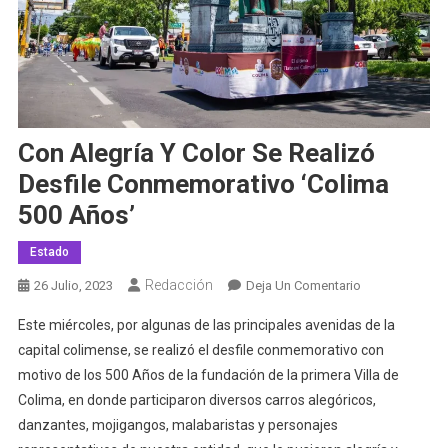
Con Alegría Y Color Se Realizó
Desfile Conmemorativo ‘Colima
500 Años’
Estado
Redacción
En
26 Julio, 2023
Deja Un Comentario
Con
Este miércoles, por algunas de las principales avenidas de la
Alegría
capital colimense, se realizó el desfile conmemorativo con
Y
motivo de los 500 Años de la fundación de la primera Villa de
Color
Colima, en donde participaron diversos carros alegóricos,
Se
Realizó
danzantes, mojigangos, malabaristas y personajes
Desfile