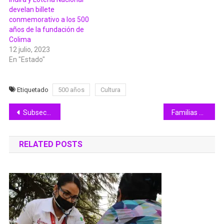
develan billete
conmemorativo a los 500
años de la fundación de
Colima
12 julio, 2023
En "Estado"
Etiquetado
500 años
Cultura
Navegación
Subsectur promueve atractivos de Colima en televisión nacional, a través de Canal 11
Familias de Acogida busca restituir derechos de niñas y niños: DIF Estatal Colima
de
RELATED POSTS
entradas