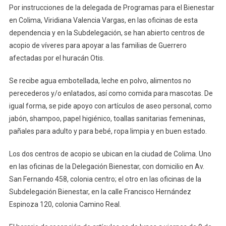
Por instrucciones de la delegada de Programas para el Bienestar
Colima
en Colima, Viridiana Valencia Vargas, en las oficinas de esta
Instala
dependencia y en la Subdelegación, se han abierto centros de
Centros
acopio de víveres para apoyar a las familias de Guerrero
De
Acopio
afectadas por el huracán Otis.
Para
Apoyar
Se recibe agua embotellada, leche en polvo, alimentos no
A
perecederos y/o enlatados, así como comida para mascotas. De
Familias
igual forma, se pide apoyo con artículos de aseo personal, como
Damnifica
jabón, shampoo, papel higiénico, toallas sanitarias femeninas,
De
pañales para adulto y para bebé, ropa limpia y en buen estado.
Guerrero
Los dos centros de acopio se ubican en la ciudad de Colima. Uno
en las oficinas de la Delegación Bienestar, con domicilio en Av.
San Fernando 458, colonia centro; el otro en las oficinas de la
Subdelegación Bienestar, en la calle Francisco Hernández
Espinoza 120, colonia Camino Real.