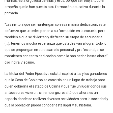
mamás, está orgullosa de ellas y ellos, porque se refleja todo el
De
empeño que le han puesto a su formación educativa durante la
La
primaria.
Olimpiada
Del
“Les invito a que se mantengan con esa misma dedicación, este
Conocimiento
esfuerzo que ustedes ponen a su formación en la escuela, pero
Infantil
también a que se diviertan y disfruten su etapa de secundaria
(…); tenemos mucha esperanza que ustedes van a lograr todo lo
que se propongan en su desarrollo personal y profesional, si se
mantienen con tanta dedicación como lo han hecho hasta ahora”,
dijo Indira Vizcaíno.
La titular del Poder Ejecutivo estatal explicó a las y los ganadores
que la Casa de Gobierno se convirtió en un lugar de trabajo para
quien gobierna el estado de Colima y que fue un lugar donde sus
antecesores vivieron; sin embargo, resaltó que ahora es un
espacio donde se realizan diversas actividades para la sociedad y
que la población pueda conocer este lugar y su historia.