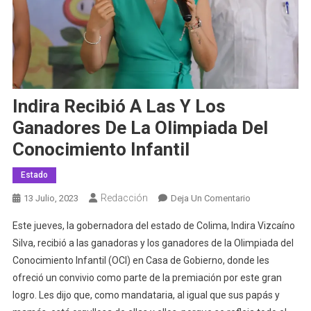
Indira Recibió A Las Y Los
Ganadores De La Olimpiada Del
Conocimiento Infantil
Estado
Redacción
En
13 Julio, 2023
Deja Un Comentario
Indira
Este jueves, la gobernadora del estado de Colima, Indira Vizcaíno
Recibió
Silva, recibió a las ganadoras y los ganadores de la Olimpiada del
A
Conocimiento Infantil (OCI) en Casa de Gobierno, donde les
Las
ofreció un convivio como parte de la premiación por este gran
Y
Los
logro. Les dijo que, como mandataria, al igual que sus papás y
Ganadores