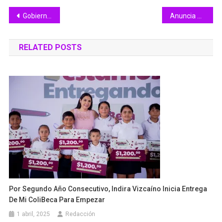
Navegación
Gobierno Colima y Sedatu revisan avances del PUMOT en cuatro municipios colimenses
Anuncia Tey Cursos de Verano en colonias de Villa de Álvarez
de
RELATED POSTS
entradas
Por Segundo Año Consecutivo, Indira Vizcaíno Inicia Entrega
De Mi ColiBeca Para Empezar
1 abril, 2025
Redacción