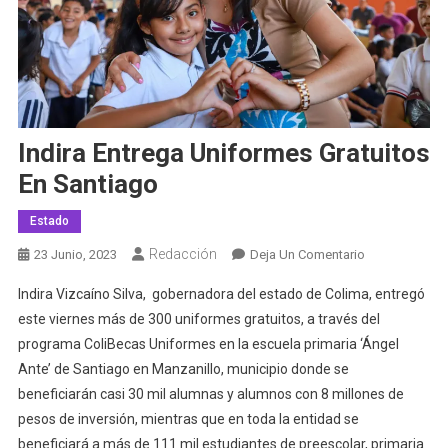
Indira Entrega Uniformes Gratuitos
En Santiago
Estado
Redacción
En
23 Junio, 2023
Deja Un Comentario
Indira
Indira Vizcaíno Silva, gobernadora del estado de Colima, entregó
Entrega
este viernes más de 300 uniformes gratuitos, a través del
Uniformes
programa ColiBecas Uniformes en la escuela primaria ‘Ángel
Gratuitos
Ante’ de Santiago en Manzanillo, municipio donde se
En
Santiago
beneficiarán casi 30 mil alumnas y alumnos con 8 millones de
pesos de inversión, mientras que en toda la entidad se
beneficiará a más de 111 mil estudiantes de preescolar, primaria