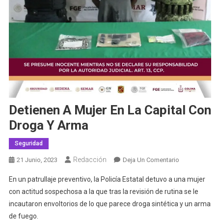
Detienen A Mujer En La Capital Con
Droga Y Arma
Seguridad
Redacción
En
21 Junio, 2023
Deja Un Comentario
Detienen
En un patrullaje preventivo, la Policía Estatal detuvo a una mujer
A
con actitud sospechosa a la que tras la revisión de rutina se le
Mujer
incautaron envoltorios de lo que parece droga sintética y un arma
En
de fuego.
La