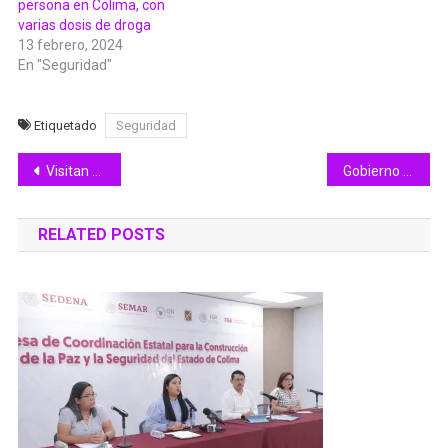
persona en Colima, con
varias dosis de droga
13 febrero, 2024
En "Seguridad"
Etiquetado
Seguridad
Navegación
Visitan Puerto de Manzanillo especialistas japoneses en desastres
Gobierno de Colima prepara esquema para aprovechar las 25 ambulancias donadas por la Beneficencia Pública
de
RELATED POSTS
entradas