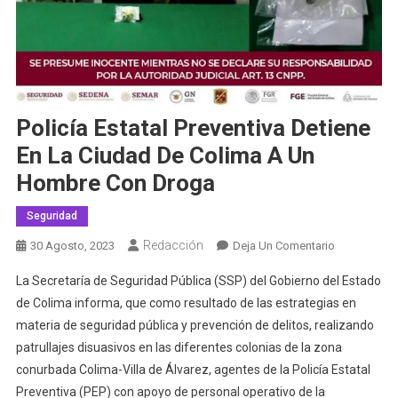
Policía Estatal Preventiva Detiene
En La Ciudad De Colima A Un
Hombre Con Droga
Seguridad
Redacción
En
30 Agosto, 2023
Deja Un Comentario
Policía
La Secretaría de Seguridad Pública (SSP) del Gobierno del Estado
Estatal
de Colima informa, que como resultado de las estrategias en
Preventiva
materia de seguridad pública y prevención de delitos, realizando
Detiene
patrullajes disuasivos en las diferentes colonias de la zona
En
La
conurbada Colima-Villa de Álvarez, agentes de la Policía Estatal
Ciudad
Preventiva (PEP) con apoyo de personal operativo de la