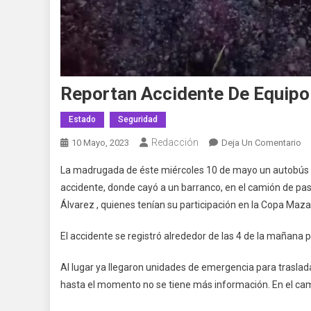
Reportan Accidente De Equipo 
Estado
Seguridad
Redacción
En
10 Mayo, 2023
Deja Un Comentario
Re
La madrugada de éste miércoles 10 de mayo un autobús q
Ac
accidente, donde cayó a un barranco, en el camión de pasaj
D
Álvarez , quienes tenían su participación en la Copa Mazat
Eq
D
El accidente se registró alrededor de las 4 de la mañana po
Fu
D
Al lugar ya llegaron unidades de emergencia para trasladar 
Vil
hasta el momento no se tiene más información. En el cam
D
Ál