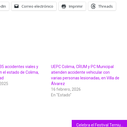
edIn
Correo electrónico
Imprimir
Threads
5 accidentes viales y
UEPC Colima, CRUM y PC Municipal
n el estado de Colima,
atienden accidente vehicular con
ad
varias personas lesionadas, en Villa de
 2025
Álvarez
16 febrero, 2026
En "Estado"
Celebra el Festival Ternium de Cine Latinoamericano 10 años