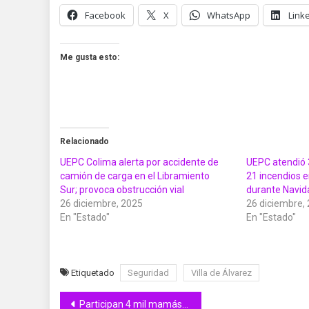
Facebook
X
WhatsApp
Link
Me gusta esto:
Relacionado
UEPC Colima alerta por accidente de
UEPC atendió 3
camión de carga en el Libramiento
21 incendios e
Sur; provoca obstrucción vial
durante Navid
26 diciembre, 2025
26 diciembre,
En "Estado"
En "Estado"
Etiquetado
Seguridad
Villa de Álvarez
Navegación
Participan 4 mil mamás en festejo organizado por Villa de Álvarez