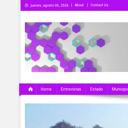
Saltar
About
Contact Us
jueves, agosto 06, 2026
al
contenido
Más Que Noticias
Noticias de Colima, México y el Mundo
Home
Entrevistas
Estado
Municipi