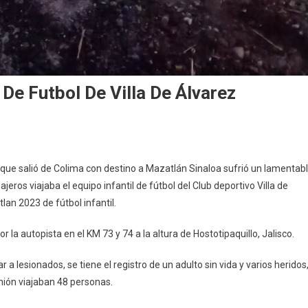
De Futbol De Villa De Álvarez
portan
ue salió de Colima con destino a Mazatlán Sinaloa sufrió un lamentab
cidente
eros viajaba el equipo infantil de fútbol del Club deportivo Villa de
e
lan 2023 de fútbol infantil.
uipo
e
r la autopista en el KM 73 y 74 a la altura de Hostotipaquillo, Jalisco.
tbol
e
a lesionados, se tiene el registro de un adulto sin vida y varios heridos
la
ión viajaban 48 personas.
e
varez