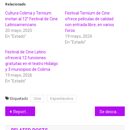
Relacionado
Cultura Colima y Ternium
Festival Ternium de Cine
invitan al 12° Festival de Cine
ofrece películas de calidad
Latinoamericano
con entrada libre, en varios
20 mayo, 2025
foros
En "Estado"
19 mayo, 2024
En "Estado"
Festival de Cine Latino
ofrecerá 12 funciones
gratuitas en el teatro Hidalgo
y 3 municipios de Colima
19 mayo, 2026
En "Estado"
Etiquetado
Cine
Espectáculos
Navegación
Reportan accidente de equipo de futbol de Villa de Álvarez
Se descarrila tren en Sayula, Jalisco; No descartan sabotaje
de