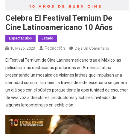
Celebra El Festival Ternium De
Cine Latinoamericano 10 Años
Espectáculos
Estado
Redacción
En
10 Mayo, 2023
Deja Un Comentario
Celebra
El Festival Ternium de Cine Latinoamericano trae a México las
El
películas más destacadas producidas en América Latina
Festival
presentando un mosaico de visiones latinas que impulsan una
Ternium
identidad común. También, a través de este escenario se genera
De
Cine
un diálogo con el público porque tiene la oportunidad de escuchar
Latinoamerica
de viva voz a directores, productores y actores invitados de
10
algunos largometrajes en exhibición.
Años