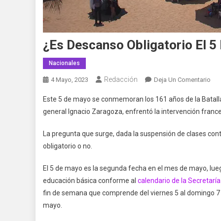
¿Es Descanso Obligatorio El 
Nacionales
Redacción
En
4 Mayo, 2023
Deja Un Comentario
¿Es
Este 5 de mayo se conmemoran los 161 años de la Batalla d
De
general Ignacio Zaragoza, enfrentó la intervención franc
Obl
El
La pregunta que surge, dada la suspensión de clases conte
5
obligatorio o no.
De
Ma
El 5 de mayo es la segunda fecha en el mes de mayo, lueg
educación básica conforme al
calendario de la Secretarí
fin de semana que comprende del viernes 5 al domingo 7 
mayo.