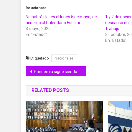
Relacionado
No habrá clases el lunes 5 de mayo, de
1 y 2 de novie
acuerdo al Calendario Escolar
descanso oblig
3 mayo, 2025
Trabajo
En "Estado"
31 octubre, 2
En "Estado"
Etiquetado
Nacionales
Navegación
Pandemia sigue siendo emergencia de salud pública
de
RELATED POSTS
entradas