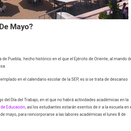
5 De Mayo?
e Puebla, hecho histórico en el que el Ejército de Oriente, al mando d
scanso
esa.
igatorio
mplado en el calendario escolar de la SEP, es si se trata de descanso
yo?
o del Día del Trabajo, en el que no habrá actividades académicas en la
a de Educación
, así los estudiantes estarán exentos de ir a la escuela en 
de mayo, para reincorporarse a las labores académicas el lunes 8 de