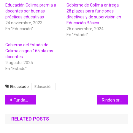
Educación Colima premia a
Gobierno de Colima entrega
docentes por buenas
28 plazas para funciones
prácticas educativas
directivas y de supervisión en
24 noviembre, 2023
Educación Básica
En "Educación"
26 noviembre, 2024
En "Estado"
Gobierno del Estado de
Colima asigna 165 plazas
docentes
9 agosto, 2025
En "Estado"
Etiquetado
Educación
Navegación
Fundamental la psicología en los niños para fortalecer socialización y adaptación: Verónica Guzmán
Rinden protesta los Comités Municipales de Nueva Alianza en el estado: Ileana Arreola Ochoa
de
RELATED POSTS
entradas