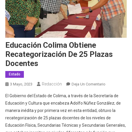
Educación Colima Obtiene
Recategorización De 25 Plazas
Docentes
Estado
Redacción
En
3 Mayo, 2023
Deja Un Comentario
Educación
El Gobierno del Estado de Colima, a través de la Secretaría de
Colima
Educación y Cultura que encabeza Adolfo Núñez González; de
Obtiene
manera inédita y por primera vez en esta entidad, obtuvo la
Recategorizaci
recategorización de 25 plazas docentes de los niveles de
De
25
Educación Física, Secundarias Técnicas y Secundarias Generales,
Plazas