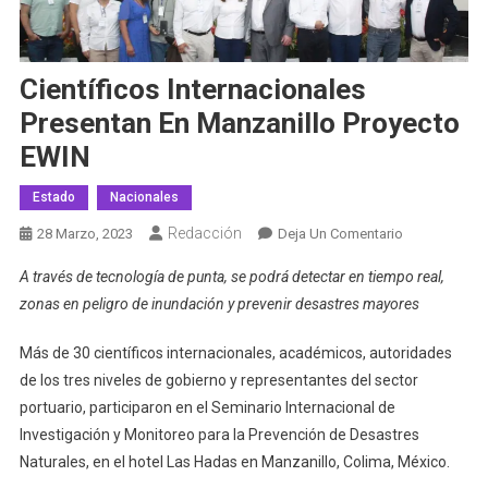
Científicos Internacionales
Presentan En Manzanillo Proyecto
EWIN
Estado
Nacionales
Redacción
En
28 Marzo, 2023
Deja Un Comentario
Científicos
A través de tecnología de punta, se podrá detectar en tiempo real,
Internacional
zonas en peligro de inundación y prevenir desastres mayores
Presentan
En
Más de 30 científicos internacionales, académicos, autoridades
Manzanillo
de los tres niveles de gobierno y representantes del sector
Proyecto
portuario, participaron en el Seminario Internacional de
EWIN
Investigación y Monitoreo para la Prevención de Desastres
Naturales, en el hotel Las Hadas en Manzanillo, Colima, México.