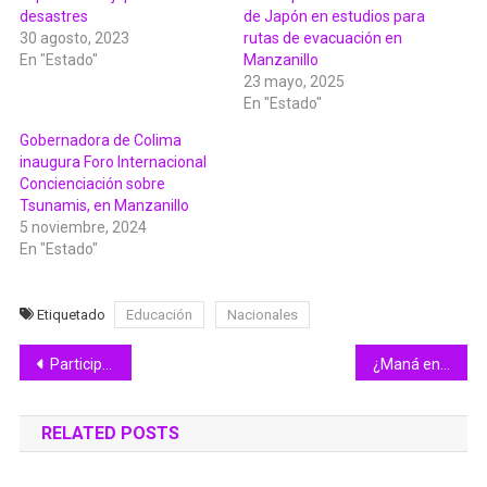
desastres
de Japón en estudios para
30 agosto, 2023
rutas de evacuación en
En "Estado"
Manzanillo
23 mayo, 2025
En "Estado"
Gobernadora de Colima
inaugura Foro Internacional
Concienciación sobre
Tsunamis, en Manzanillo
5 noviembre, 2024
En "Estado"
Etiquetado
Educación
Nacionales
Navegación
Participa IMSS Colima en Primera Feria de Salud Bucal
¿Maná en el Festival del Volcán en Colima?
de
RELATED POSTS
entradas