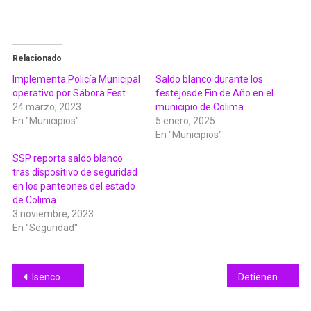
Relacionado
Implementa Policía Municipal
Saldo blanco durante los
operativo por Sábora Fest
festejosde Fin de Año en el
24 marzo, 2023
municipio de Colima
En "Municipios"
5 enero, 2025
En "Municipios"
SSP reporta saldo blanco
tras dispositivo de seguridad
en los panteones del estado
de Colima
3 noviembre, 2023
En "Seguridad"
Navegación
Isenco Colima e Incode firman convenio de colaboración
Detienen policías de Villa de Álvarez a sujeto acusado de robar tiendas de conveniencia
de