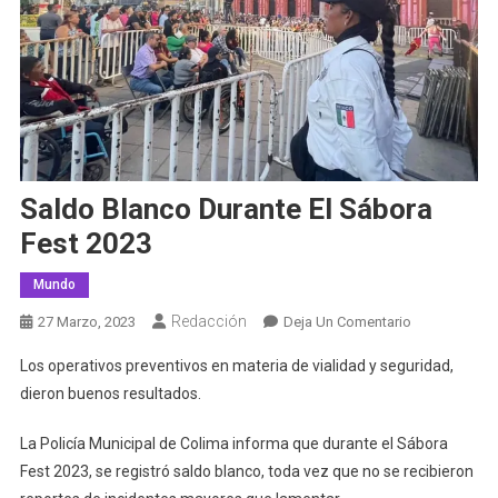
Saldo Blanco Durante El Sábora
Fest 2023
Mundo
Redacción
En
27 Marzo, 2023
Deja Un Comentario
Saldo
Los operativos preventivos en materia de vialidad y seguridad,
Blanco
dieron buenos resultados.
Durante
El
La Policía Municipal de Colima informa que durante el Sábora
Sábora
Fest 2023, se registró saldo blanco, toda vez que no se recibieron
Fest