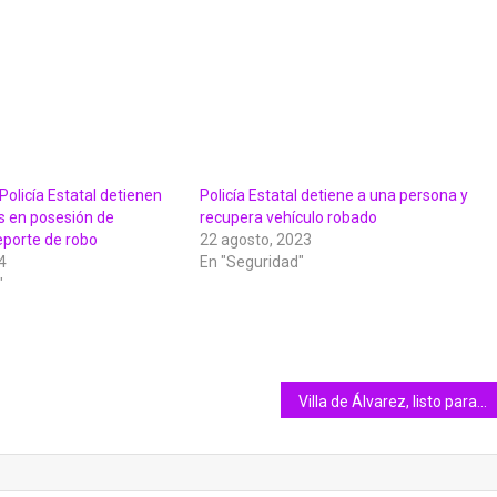
Policía Estatal detienen
Policía Estatal detiene a una persona y
s en posesión de
recupera vehículo robado
eporte de robo
22 agosto, 2023
4
En "Seguridad"
"
Villa de Álvarez, listo para recibir al turismo en vacaciones: Tey