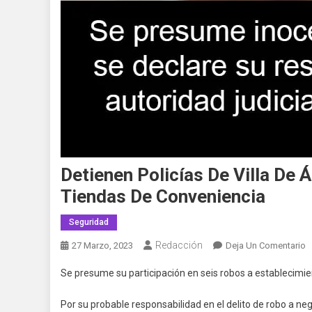
Detienen Policías De Villa De 
Tiendas De Conveniencia
Seguridad
Redacción
E
27 Marzo, 2023
Deja Un Comentario
D
Se presume su participación en seis robos a establecimie
P
D
Por su probable responsabilidad en el delito de robo a ne
Vi