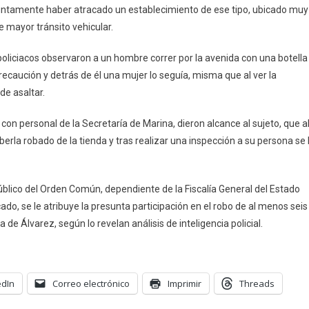
suntamente haber atracado un establecimiento de ese tipo, ubicado muy
e
 mayor tránsito vehicular.
lvarez
policiacos observaron a un hombre correr por la avenida con una botella
ujeto
recaución y detrás de él una mujer lo seguía, misma que al ver la
cusado
de asaltar.
e
obar
 con personal de la Secretaría de Marina, dieron alcance al sujeto, que a
iendas
e
berla robado de la tienda y tras realizar una inspección a su persona se 
onveniencia
Público del Orden Común, dependiente de la Fiscalía General del Estado
cado, se le atribuye la presunta participación en el robo de al menos seis
de Álvarez, según lo revelan análisis de inteligencia policial.
edIn
Correo electrónico
Imprimir
Threads