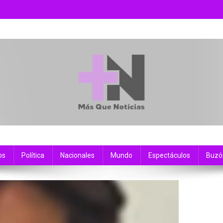
os
Política
Nacionales
Mundo
Espectáculos
Buzó