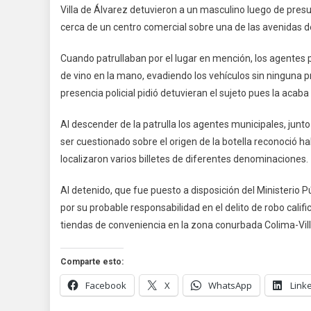
Villa de Álvarez detuvieron a un masculino luego de pre
D
cerca de un centro comercial sobre una de las avenidas de
Á
A
Cuando patrullaban por el lugar en mención, los agentes 
S
de vino en la mano, evadiendo los vehículos sin ninguna p
A
presencia policial pidió detuvieran el sujeto pues la acaba 
D
R
Al descender de la patrulla los agentes municipales, junto
T
D
ser cuestionado sobre el origen de la botella reconoció ha
C
localizaron varios billetes de diferentes denominaciones.
Al detenido, que fue puesto a disposición del Ministerio 
por su probable responsabilidad en el delito de robo califi
tiendas de conveniencia en la zona conurbada Colima-Villa 
Comparte esto:
Facebook
X
WhatsApp
Link