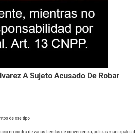
Álvarez A Sujeto Acusado De Robar
n
etienen
ntos de ese tipo
olicías
e
gocio en contra de varias tiendas de conveniencia, policías municipales 
lla