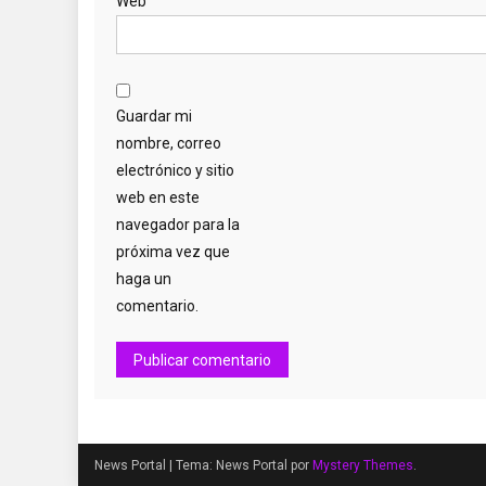
Web
Guardar mi
nombre, correo
electrónico y sitio
web en este
navegador para la
próxima vez que
haga un
comentario.
News Portal
|
Tema: News Portal por
Mystery Themes
.