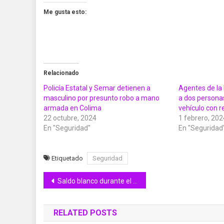
Me gusta esto:
Relacionado
Policía Estatal y Semar detienen a
Agentes de la 
masculino por presunto robo a mano
a dos persona
armada en Colima
vehículo con r
22 octubre, 2024
1 febrero, 202
En "Seguridad"
En "Seguridad
Etiquetado
Seguridad
Navegación
Saldo blanco durante el Sábora Fest 2023
de
RELATED POSTS
entradas