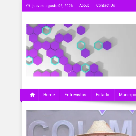
Saltar
About
Contact Us
jueves, agosto 06, 2026
al
contenido
Más Que Noticias
Noticias de Colima, México y el Mundo
Home
Entrevistas
Estado
Municipi