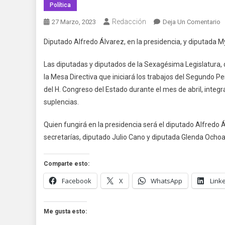
Política
Redacción
E
27 Marzo, 2023
Deja Un Comentario
P
Diputado Alfredo Álvarez, en la presidencia, y diputada M
A
Á
Las diputadas y diputados de la Sexagésima Legislatura, d
L
la Mesa Directiva que iniciará los trabajos del Segundo P
M
del H. Congreso del Estado durante el mes de abril, integr
D
suplencias.
D
C
Quien fungirá en la presidencia será el diputado Alfredo Á
secretarías, diputado Julio Cano y diputada Glenda Ochoa
Comparte esto:
Facebook
X
WhatsApp
Link
Me gusta esto: