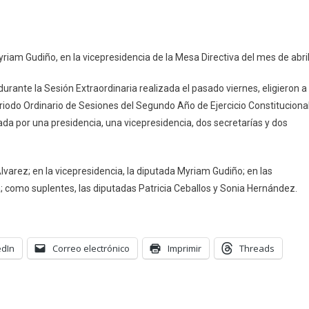
n
residirá
yriam Gudiño, en la vicepresidencia de la Mesa Directiva del mes de abri
lfredo
lvarez
urante la Sesión Extraordinaria realizada el pasado viernes, eligieron a
a
eriodo Ordinario de Sesiones del Segundo Año de Ejercicio Constituciona
esa
ada por una presidencia, una vicepresidencia, dos secretarías y dos
irectiva
el
ongreso
lvarez; en la vicepresidencia, la diputada Myriam Gudiño; en las
; como suplentes, las diputadas Patricia Ceballos y Sonia Hernández.
edIn
Correo electrónico
Imprimir
Threads