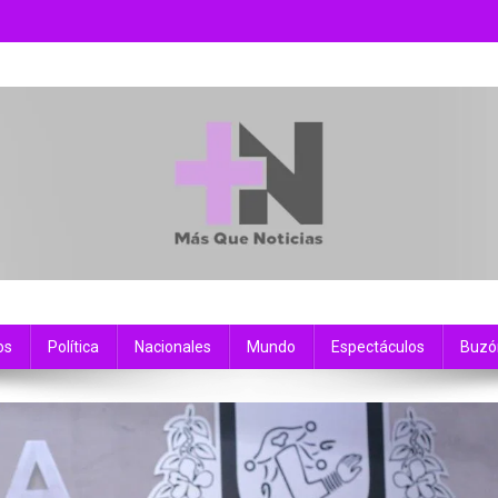
os
Política
Nacionales
Mundo
Espectáculos
Buzó