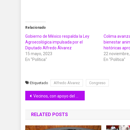
Relacionado
Gobierno de México respalda la Ley
Colima avanza
Agroecológica impulsada por el
bienestar ani
Diputado Alfredo Álvarez
históricas ap
15 mayo, 2023
22 noviembre,
En "Política"
En "Política"
Etiquetado
Alfredo Álvarez
Congreso
Navegación
Vecinos, con apoyo del Dr. Memo Villa y Rubén Cárdenas, rehabilitan jardín y cancha de la Nuevo Milenio
de
RELATED POSTS
entradas