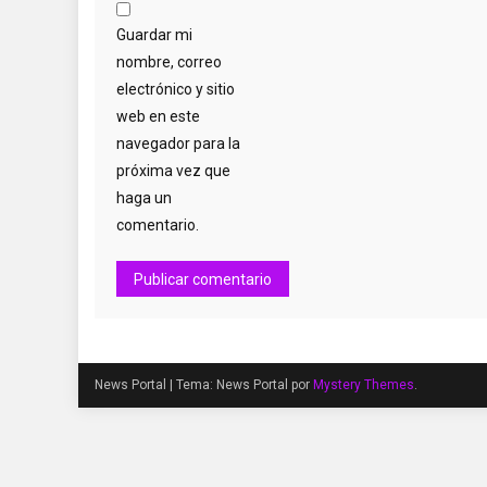
Guardar mi
nombre, correo
electrónico y sitio
web en este
navegador para la
próxima vez que
haga un
comentario.
News Portal
|
Tema: News Portal por
Mystery Themes
.