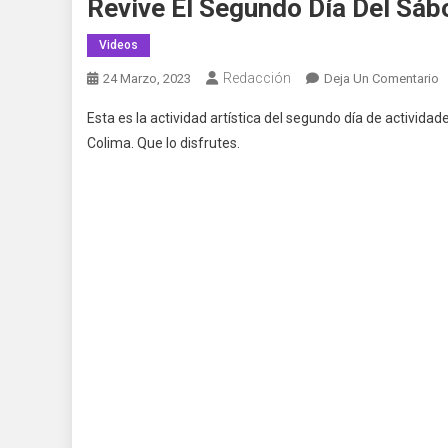
Revive El Segundo Día Del Sáb
Videos
Redacción
E
24 Marzo, 2023
Deja Un Comentario
R
Esta es la actividad artística del segundo día de activida
El
Colima. Que lo disfrutes.
S
D
D
S
F
2