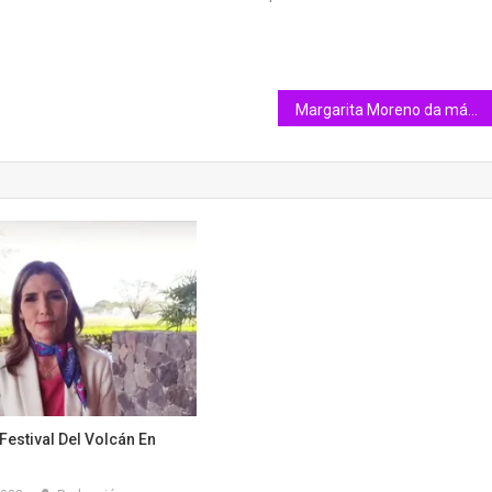
Margarita Moreno da más sorpresas en el Sábora Fest
Festival Del Volcán En