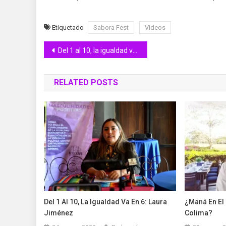
Etiquetado
Sabora Fest
Videos
Navegación
Del 1 al 10, la igualdad va en 6: Laura Jiménez
de
RELATED POSTS
entradas
Del 1 Al 10, La Igualdad Va En 6: Laura
¿Maná En El 
Jiménez
Colima?