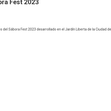
ora Fest 2023
n
evive
des del Sábora Fest 2023 desarrollado en el Jardín Liberta de la Ciudad d
egundo
ía
el
ábora
est
023