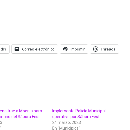
edIn
Correo electrónico
Imprimir
Threads
eno trae a Moenia para
Implementa Policía Municipal
dinario del Sábora Fest
operativo por Sábora Fest
23
24 marzo, 2023
"
En "Municipios"