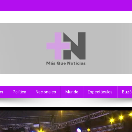
os
Política
Nacionales
Mundo
Espectáculos
Buzó