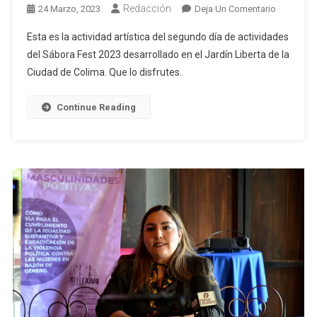
Redacción
En
24 Marzo, 2023
Deja Un Comentario
Revive
Esta es la actividad artística del segundo día de actividades
El
del Sábora Fest 2023 desarrollado en el Jardín Liberta de la
Segundo
Ciudad de Colima. Que lo disfrutes.
Día
Del
Sábora
Continue Reading
Fest
2023