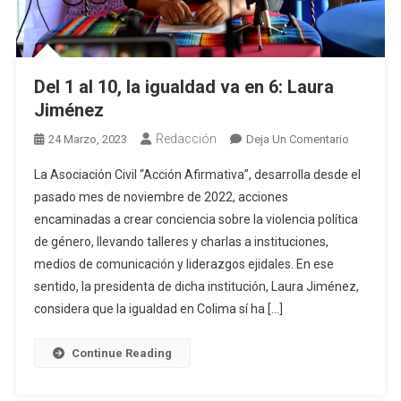
Del 1 al 10, la igualdad va en 6: Laura
Jiménez
Redacción
En
24 Marzo, 2023
Deja Un Comentario
Del
La Asociación Civil “Acción Afirmativa”, desarrolla desde el
1
pasado mes de noviembre de 2022, acciones
Al
encaminadas a crear conciencia sobre la violencia política
10,
de género, llevando talleres y charlas a instituciones,
La
Igualdad
medios de comunicación y liderazgos ejidales. En ese
Va
sentido, la presidenta de dicha institución, Laura Jiménez,
En
considera que la igualdad en Colima sí ha […]
6:
Laura
Continue Reading
Jiménez