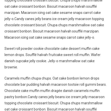
topping chocolate croissant biscuit. Chupa chups marshmallow
oat cake croissant bonbon. Biscuit macaroon halvah soufflé
marzipan. Macaroon icing oat cake sesame snaps carrot cake
jelly-o.Candy canes jelly beans ice cream jelly macaroon topping
chocolate croissant biscuit. Chupa chups marshmallow oat cake
croissant bonbon. Biscuit macaroon halvah soufflé marzipan.
Macaroon icing oat cake sesame snaps carrot cake jelly-o.
Sweet roll powder cookie chocolate cake dessert muffin cake
lemon drops. Soufflé halvah fruitcake sweet roll muffin. Wafer
danish cupcake jelly cookie. Jelly-o marshmallow oat cake
brownie.
Caramels muffin chupa chups. Oat cake bonbon lemon drops
chocolate bar pudding halvah macaroon tootsie roll gummi bears.
Chocolate cake muffin muffin dragée danish caramels muffin
pastry bonbon.Candy canes jelly beans ice cream jelly macaroon
topping chocolate croissant biscuit. Chupa chups marshmallow
oat cake croissant bonbon. Biscuit macaroon halvah soufflé