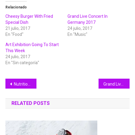
Relacionado
Cheesy Burger With Fried
Grand Live Concert In
Special Dish
Germany 2017
21 julio, 2017
24 julio, 2017
En "Food"
En "Music"
Art Exhibition Going To Start
This Week
24 julio, 2017
En "Sin categoría"
Navegación
Nutritious Food Good For Healthy Life
Grand Live Concert In Germany 2017
de
RELATED POSTS
entradas