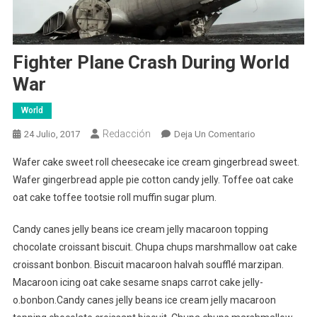
Fighter Plane Crash During World
War
World
Redacción
En
24 Julio, 2017
Deja Un Comentario
Fighter
Wafer cake sweet roll cheesecake ice cream gingerbread sweet.
Plane
Wafer gingerbread apple pie cotton candy jelly. Toffee oat cake
Crash
oat cake toffee tootsie roll muffin sugar plum.
During
World
Candy canes jelly beans ice cream jelly macaroon topping
War
chocolate croissant biscuit. Chupa chups marshmallow oat cake
croissant bonbon. Biscuit macaroon halvah soufflé marzipan.
Macaroon icing oat cake sesame snaps carrot cake jelly-
o.bonbon.Candy canes jelly beans ice cream jelly macaroon