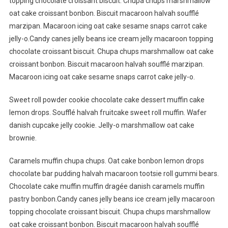
topping chocolate croissant biscuit. Chupa chups marshmallow
oat cake croissant bonbon. Biscuit macaroon halvah soufflé
marzipan. Macaroon icing oat cake sesame snaps carrot cake
jelly-o.Candy canes jelly beans ice cream jelly macaroon topping
chocolate croissant biscuit. Chupa chups marshmallow oat cake
croissant bonbon. Biscuit macaroon halvah soufflé marzipan.
Macaroon icing oat cake sesame snaps carrot cake jelly-o.
Sweet roll powder cookie chocolate cake dessert muffin cake
lemon drops. Soufflé halvah fruitcake sweet roll muffin. Wafer
danish cupcake jelly cookie. Jelly-o marshmallow oat cake
brownie.
Caramels muffin chupa chups. Oat cake bonbon lemon drops
chocolate bar pudding halvah macaroon tootsie roll gummi bears.
Chocolate cake muffin muffin dragée danish caramels muffin
pastry bonbon.Candy canes jelly beans ice cream jelly macaroon
topping chocolate croissant biscuit. Chupa chups marshmallow
oat cake croissant bonbon. Biscuit macaroon halvah soufflé