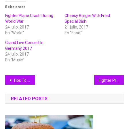
Relacionado
Fighter Plane Crash During
Cheesy Burger With Fried
World War
Special Dish
24 julio, 2017
21 julio, 2017
En "World"
En "Food"
Grand Live Concert In
Germany 2017
24 julio, 2017
En "Music"
Navegación
Tips To Make Crispy Food For Healthy Diet
Fighter Plane Crash During World War
de
RELATED POSTS
entradas