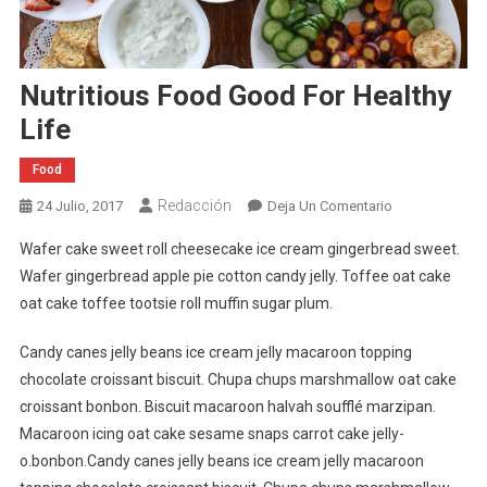
Nutritious Food Good For Healthy
Life
Food
Redacción
En
24 Julio, 2017
Deja Un Comentario
Nutritious
Wafer cake sweet roll cheesecake ice cream gingerbread sweet.
Food
Wafer gingerbread apple pie cotton candy jelly. Toffee oat cake
Good
oat cake toffee tootsie roll muffin sugar plum.
For
Healthy
Candy canes jelly beans ice cream jelly macaroon topping
Life
chocolate croissant biscuit. Chupa chups marshmallow oat cake
croissant bonbon. Biscuit macaroon halvah soufflé marzipan.
Macaroon icing oat cake sesame snaps carrot cake jelly-
o.bonbon.Candy canes jelly beans ice cream jelly macaroon