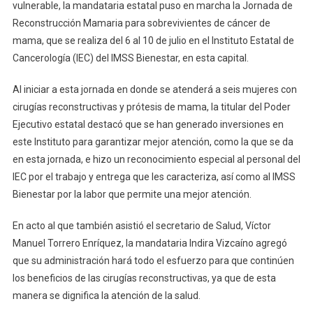
Jornada
vulnerable, la mandataria estatal puso en marcha la Jornada de
De
Reconstrucción Mamaria para sobrevivientes de cáncer de
Reconstrucción
mama, que se realiza del 6 al 10 de julio en el Instituto Estatal de
Mamaria;
Cancerología (IEC) del IMSS Bienestar, en esta capital.
Indira
Reconoce
Al iniciar a esta jornada en donde se atenderá a seis mujeres con
Entrega
cirugías reconstructivas y prótesis de mama, la titular del Poder
Del
Ejecutivo estatal destacó que se han generado inversiones en
Personal
este Instituto para garantizar mejor atención, como la que se da
De
en esta jornada, e hizo un reconocimiento especial al personal del
Cancerología
IEC por el trabajo y entrega que les caracteriza, así como al IMSS
Bienestar por la labor que permite una mejor atención.
En acto al que también asistió el secretario de Salud, Víctor
Manuel Torrero Enríquez, la mandataria Indira Vizcaíno agregó
que su administración hará todo el esfuerzo para que continúen
los beneficios de las cirugías reconstructivas, ya que de esta
manera se dignifica la atención de la salud.