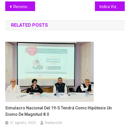
Navegación
Reconoce gobernadora Indira Vizcaíno a 75 estudiantes que destacaron en Olimpiada del Conocimiento Infantil
Indira Vizcaíno entregó cancha de usos múltiples en Santa Bárbara y de futbol rápido en la colonia Francisco I. Madero
de
RELATED POSTS
entradas
Simulacro Nacional Del 19-S Tendrá Como Hipótesis Un
Sismo De Magnitud 8.0
21 agosto, 2023
Redacción