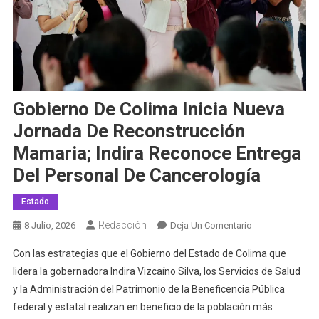
Gobierno De Colima Inicia Nueva
Jornada De Reconstrucción
Mamaria; Indira Reconoce Entrega
Del Personal De Cancerología
Estado
Redacción
En
8 Julio, 2026
Deja Un Comentario
Gobierno
Con las estrategias que el Gobierno del Estado de Colima que
De
lidera la gobernadora Indira Vizcaíno Silva, los Servicios de Salud
Colima
y la Administración del Patrimonio de la Beneficencia Pública
Inicia
federal y estatal realizan en beneficio de la población más
Nueva