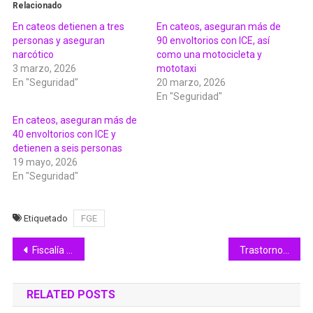
Relacionado
En cateos detienen a tres
En cateos, aseguran más de
personas y aseguran
90 envoltorios con ICE, así
narcótico
como una motocicleta y
3 marzo, 2026
mototaxi
En "Seguridad"
20 marzo, 2026
En "Seguridad"
En cateos, aseguran más de
40 envoltorios con ICE y
detienen a seis personas
19 mayo, 2026
En "Seguridad"
Etiquetado
FGE
Navegación
Fiscalía General del Estado cumplimenta cinco órdenes de aprehensión durante la última semana
Trastornos psicóticos son la segunda condición de salud mental más atendida en Colima: SS
de
RELATED POSTS
entradas