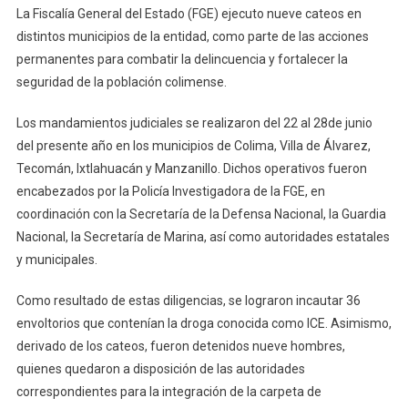
La Fiscalía General del Estado (FGE) ejecuto nueve cateos en
Cateos,
distintos municipios de la entidad, como parte de las acciones
Detienen
permanentes para combatir la delincuencia y fortalecer la
A
seguridad de la población colimense.
Nueve
Hombres
Los mandamientos judiciales se realizaron del 22 al 28de junio
E
Incautan
del presente año en los municipios de Colima, Villa de Álvarez,
Envoltorios
Tecomán, Ixtlahuacán y Manzanillo. Dichos operativos fueron
Con
encabezados por la Policía Investigadora de la FGE, en
ICE
coordinación con la Secretaría de la Defensa Nacional, la Guardia
Nacional, la Secretaría de Marina, así como autoridades estatales
y municipales.
Como resultado de estas diligencias, se lograron incautar 36
envoltorios que contenían la droga conocida como ICE. Asimismo,
derivado de los cateos, fueron detenidos nueve hombres,
quienes quedaron a disposición de las autoridades
correspondientes para la integración de la carpeta de