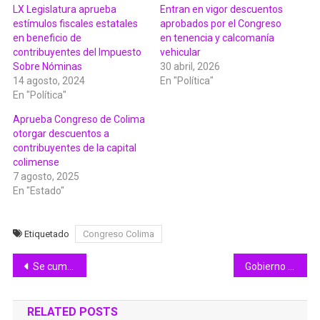
LX Legislatura aprueba
Entran en vigor descuentos
estímulos fiscales estatales
aprobados por el Congreso
en beneficio de
en tenencia y calcomanía
contribuyentes del Impuesto
vehicular
Sobre Nóminas
30 abril, 2026
14 agosto, 2024
En "Política"
En "Política"
Aprueba Congreso de Colima
otorgar descuentos a
contribuyentes de la capital
colimense
7 agosto, 2025
En "Estado"
Etiquetado
Congreso Colima
Navegación
Se cumplen 8 años de transformación en el país, con bienestar, justicia social y reducción de pobreza: Morena Colima
Gobierno de Indira Vizcaíno fortalecerá la cobertura médica en 90 Centros de Salud
de
RELATED POSTS