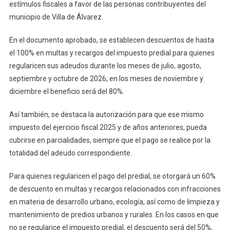
Para
estímulos fiscales a favor de las personas contribuyentes del
Villa
municipio de Villa de Álvarez.
De
Álvarez
En el documento aprobado, se establecen descuentos de hasta
Aprobados
el 100% en multas y recargos del impuesto predial para quienes
Por
regularicen sus adeudos durante los meses de julio, agosto,
El
septiembre y octubre de 2026; en los meses de noviembre y
Congreso
diciembre el beneficio será del 80%.
Del
Estado
Así también, se destaca la autorización para que ese mismo
impuesto del ejercicio fiscal 2025 y de años anteriores, pueda
cubrirse en parcialidades, siempre que el pago se realice por la
totalidad del adeudo correspondiente.
Para quienes regularicen el pago del predial, se otorgará un 60%
de descuento en multas y recargos relacionados con infracciones
en materia de desarrollo urbano, ecología, así como de limpieza y
mantenimiento de predios urbanos y rurales. En los casos en que
no se regularice el impuesto predial, el descuento será del 50%,