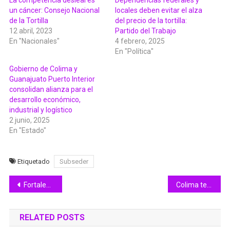
La competencia desleal es
Dependencias federales y
un cáncer: Consejo Nacional
locales deben evitar el alza
de la Tortilla
del precio de la tortilla:
12 abril, 2023
Partido del Trabajo
En "Nacionales"
4 febrero, 2025
En "Política"
Gobierno de Colima y
Guanajuato Puerto Interior
consolidan alianza para el
desarrollo económico,
industrial y logístico
2 junio, 2025
En "Estado"
Etiquetado
Subseder
Navegación
Fortalece UEPC Colima acciones preventivas ante temporada de huracanes 2026 que inicia este viernes
Colima termina su participación en el rodeo de la Olimpiada Nacional Conade 2026
de
RELATED POSTS
entradas