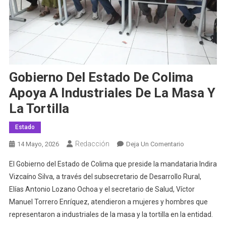
Gobierno Del Estado De Colima
Apoya A Industriales De La Masa Y
La Tortilla
Estado
Redacción
En
14 Mayo, 2026
Deja Un Comentario
Gobierno
El Gobierno del Estado de Colima que preside la mandataria Indira
Del
Vizcaíno Silva, a través del subsecretario de Desarrollo Rural,
Estado
Elías Antonio Lozano Ochoa y el secretario de Salud, Víctor
De
Manuel Torrero Enríquez, atendieron a mujeres y hombres que
Colima
Apoya
representaron a industriales de la masa y la tortilla en la entidad.
A