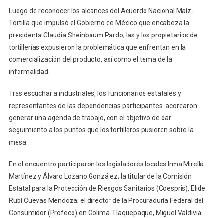
Industriales
Luego de reconocer los alcances del Acuerdo Nacional Maíz-
De
Tortilla que impulsó el Gobierno de México que encabeza la
La
presidenta Claudia Sheinbaum Pardo, las y los propietarios de
Masa
tortillerías expusieron la problemática que enfrentan en la
Y
comercialización del producto, así como el tema de la
La
informalidad.
Tortilla
Tras escuchar a industriales, los funcionarios estatales y
representantes de las dependencias participantes, acordaron
generar una agenda de trabajo, con el objetivo de dar
seguimiento a los puntos que los tortilleros pusieron sobre la
mesa.
En el encuentro participaron los legisladores locales Irma Mirella
Martínez y Álvaro Lozano González; la titular de la Comisión
Estatal para la Protección de Riesgos Sanitarios (Coespris), Elide
Rubí Cuevas Mendoza; el director de la Procuraduría Federal del
Consumidor (Profeco) en Colima-Tlaquepaque, Miguel Valdivia