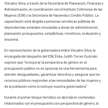
Vizcaíno Silva, a través de la Secretaría de Planeación, Finanzas y
Capacita
A
Administración, en coordinación con el Instituto Colimense de las
Personal
Mujeres (ICM) y la Secretaría de Hacienda y Crédito Público. La
De
capacitación está dirigida a personas servidoras públicas de
La
dependencias estatales vinculadas a áreas de administración,
Administració
planeación, presupuestos, estadísticas, monitoreo, evaluación y
Pública
tesorería.
En
Presupuestos
En representación de la gobernadora Indira Vizcaíno Silva, la
Con
encargada del despacho del ICM, Érika Judith Torres Guzmán,
Perspectiva
expresó que “incorporar la perspectiva de género en el
De
presupuesto público no es opcional, es una herramienta para
Género
atender desigualdades, garantizar derechos y asegurar que los
recursos públicos respondan a las necesidades de las mujeres y
de la población como lo instruye nuestra gobernadora”.
Durante el primer bloque temático se abordaron contenidos
relacionados con el presupuesto con perspectiva de género, la