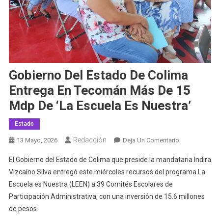
Gobierno Del Estado De Colima
Entrega En Tecomán Más De 15
Mdp De ‘La Escuela Es Nuestra’
Estado
Redacción
En
13 Mayo, 2026
Deja Un Comentario
Gobierno
El Gobierno del Estado de Colima que preside la mandataria Indira
Del
Vizcaíno Silva entregó este miércoles recursos del programa La
Estado
Escuela es Nuestra (LEEN) a 39 Comités Escolares de
De
Participación Administrativa, con una inversión de 15.6 millones
Colima
Entrega
de pesos.
En