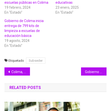
escuelas públicas en Colima
educativas
19 febrero, 2024
23 enero, 2025
En "Estado"
En "Estado"
Gobierno de Colima inicia
entrega de 799 kits de
limpieza a escuelas de
educación básica
19 agosto, 2024
En "Estado"
Etiquetado
Subseder
Navegación
Colima, único estado con la gratuidad en todos los niveles educativos: Indira Vizcaíno
Gobierno de Indira Vizcaíno refuerza la conservación del libramiento Nogueras, en Comala
de
RELATED POSTS
entradas