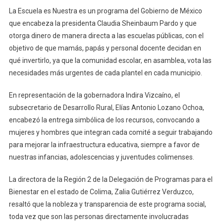
Tecomán
La Escuela es Nuestra es un programa del Gobierno de México
Más
que encabeza la presidenta Claudia Sheinbaum Pardo y que
De
otorga dinero de manera directa a las escuelas públicas, con el
15
objetivo de que mamás, papás y personal docente decidan en
Mdp
qué invertirlo, ya que la comunidad escolar, en asamblea, vota las
De
necesidades más urgentes de cada plantel en cada municipio.
‘La
Escuela
En representación de la gobernadora Indira Vizcaíno, el
Es
subsecretario de Desarrollo Rural, Elías Antonio Lozano Ochoa,
Nuestra’
encabezó la entrega simbólica de los recursos, convocando a
mujeres y hombres que integran cada comité a seguir trabajando
para mejorar la infraestructura educativa, siempre a favor de
nuestras infancias, adolescencias y juventudes colimenses.
La directora de la Región 2 de la Delegación de Programas para el
Bienestar en el estado de Colima, Zalia Gutiérrez Verduzco,
resaltó que la nobleza y transparencia de este programa social,
toda vez que son las personas directamente involucradas